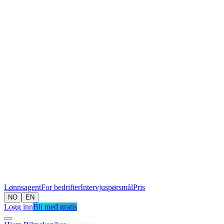
Lønnsagent
For bedrifter
Intervjuspørsmål
Pris
NO
EN
Logg inn
Bli med gratis