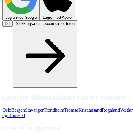
Lagre med Google
Lagre med Apple
Del
Sjekk også om jobben din er trygg
Lønn for bilmekanikere i andre regioner
Oslo
Bergen
Stavanger
Trondheim
Tromsø
Kristiansand
Rogaland
Vestla
og Romsdal
Ofte stilte spørsmål