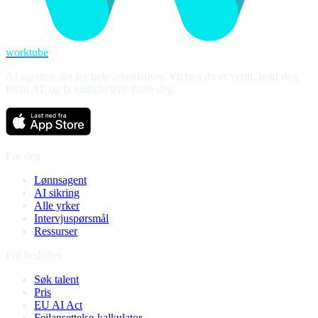
worktube
AI agenten din for hele arbeidslivet. Vit hva du er verdt, hold deg
foran AI, og la mulighetene finne deg.
For deg
Lønnsagent
AI sikring
Alle yrker
Intervjuspørsmål
Ressurser
For bedrifter
Søk talent
Pris
EU AI Act
Feilansettelse-kalkulator