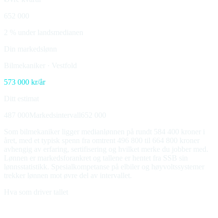
652 000
2 % under landsmedianen
Din markedslønn
Bilmekaniker
·
Vestfold
573 000
kr/år
Ditt estimat
487 000
Markedsintervall
652 000
Som bilmekaniker ligger medianlønnen på rundt 584 400 kroner i
året, med et typisk spenn fra omtrent 496 800 til 664 800 kroner
avhengig av erfaring, sertifisering og hvilket merke du jobber med.
Lønnen er markedsforankret og tallene er hentet fra SSB sin
lønnsstatistikk. Spesialkompetanse på elbiler og høyvoltssystemer
trekker lønnen mot øvre del av intervallet.
Hva som driver tallet