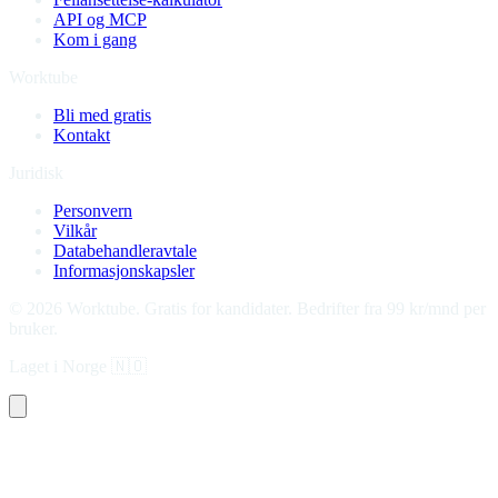
API og MCP
Kom i gang
Worktube
Bli med gratis
Kontakt
Juridisk
Personvern
Vilkår
Databehandleravtale
Informasjonskapsler
©
2026
Worktube.
Gratis for kandidater. Bedrifter fra 99 kr/mnd per
bruker.
Laget i Norge
🇳🇴