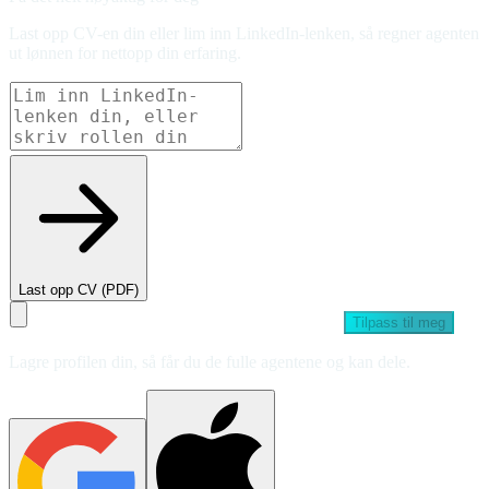
Last opp CV-en din eller lim inn LinkedIn-lenken, så regner agenten
ut lønnen for nettopp din erfaring.
Last opp CV (PDF)
Tilpass til meg
Lagre profilen din, så får du de fulle agentene og kan dele.