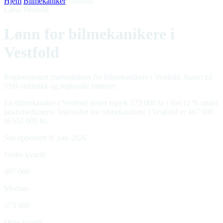
Hjem
/
Bilmekaniker
/
Vestfold
Lønn Vestfold
Lønn for bilmekanikere i
Vestfold
Regionsjustert markedslønn for bilmekanikere i Vestfold, basert på
SSB-statistikk og regionale faktorer.
En bilmekaniker i Vestfold tjener typisk 573 000 kr i året (2 % under
landsmedianen). Intervallet for bilmekanikere i Vestfold er 487 000
til 652 000 kr.
Sist oppdatert 9. juni 2026
Nedre kvartil
487 000
Median
573 000
Øvre kvartil