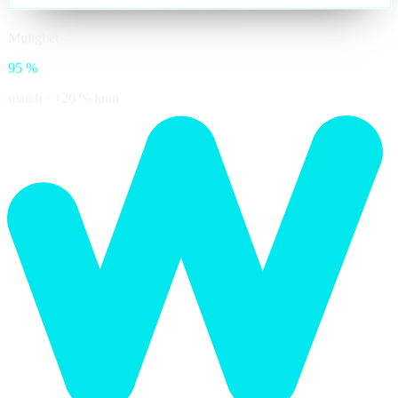
Mulighet
95 %
match · +20 % lønn