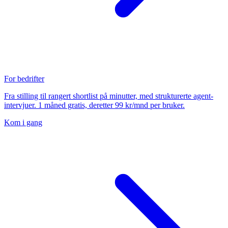
For bedrifter
Fra stilling til rangert shortlist på minutter, med strukturerte agent-
intervjuer. 1 måned gratis, deretter 99 kr/mnd per bruker.
Kom i gang