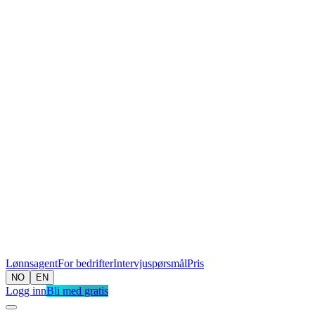
Lønnsagent
For bedrifter
Intervjuspørsmål
Pris
NO
EN
Logg inn
Bli med gratis