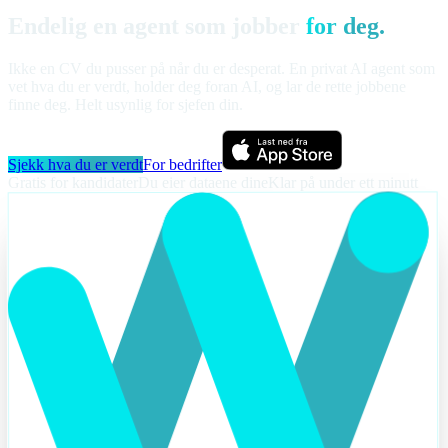
Endelig en agent som jobber
for deg.
Ikke en CV du pusser på når du er desperat. En privat AI agent som
vet hva du er verdt, holder deg foran AI, og lar de rette jobbene
finne deg. Helt usynlig for sjefen din.
Sjekk hva du er verdt
For bedrifter
Gratis for kandidater
Du eier dataene dine
Klar på under ett minutt