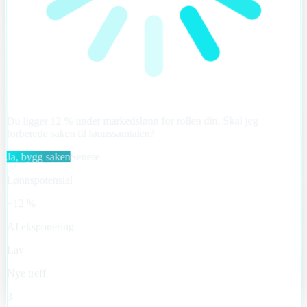
markedslønn for rollen din. Skal jeg
12 % under
Du ligger
forberede saken til lønnssamtalen?
Senere
Ja, bygg saken
Lønnspotensial
+12 %
AI eksponering
Lav
Nye treff
3