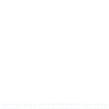
 med et typisk spenn fra omtrent 496 800 til 664 800 kroner avhengig a
sialkompetanse på elbiler og høyvoltssystemer trekker lønnen mot øvre de