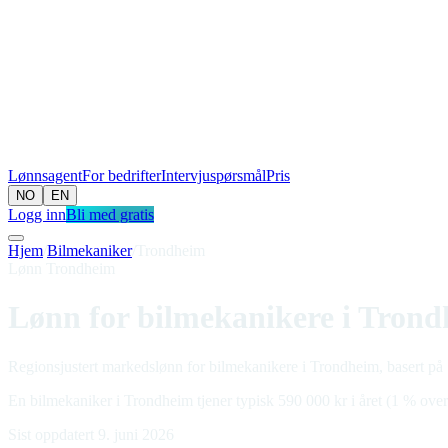
Lønnsagent
For bedrifter
Intervjuspørsmål
Pris
NO
EN
Logg inn
Bli med gratis
Hjem
/
Bilmekaniker
/
Trondheim
Lønn Trondheim
Lønn for bilmekanikere i Tron
Regionsjustert markedslønn for bilmekanikere i Trondheim, basert på S
En bilmekaniker i Trondheim tjener typisk 590 000 kr i året (1 % over
Sist oppdatert 9. juni 2026