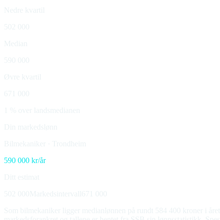
Nedre kvartil
502 000
Median
590 000
Øvre kvartil
671 000
1 % over landsmedianen
Din markedslønn
Bilmekaniker
·
Trondheim
590 000
kr/år
Ditt estimat
502 000
Markedsintervall
671 000
Som bilmekaniker ligger medianlønnen på rundt 584 400 kroner i året,
markedsforankret og tallene er hentet fra SSB sin lønnsstatistikk. Spe