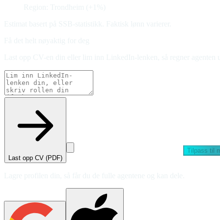
Region: Trondheim (+1%)
Estimat basert på SSB-statistikk. Faktisk lønn varierer.
Få det helt nøyaktig for deg
Last opp CV-en din eller lim inn LinkedIn-lenken, så regner agenten u
Tilpass til
Last opp CV (PDF)
Lagre profilen din, så får du de fulle agentene og kan dele.