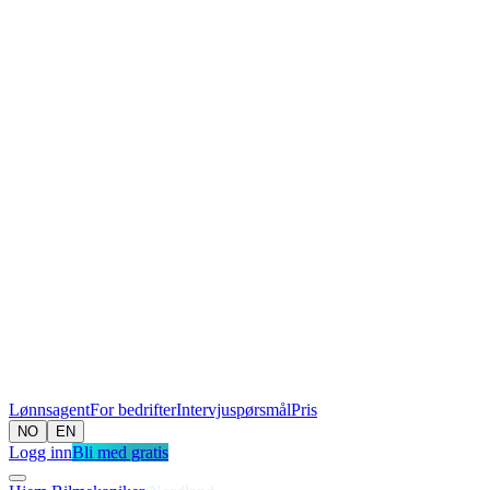
Lønnsagent
For bedrifter
Intervjuspørsmål
Pris
NO
EN
Logg inn
Bli med gratis