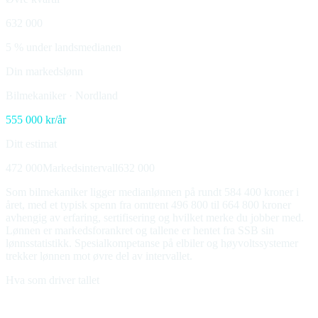
632 000
5 % under landsmedianen
Din markedslønn
Bilmekaniker
·
Nordland
555 000
kr/år
Ditt estimat
472 000
Markedsintervall
632 000
Som bilmekaniker ligger medianlønnen på rundt 584 400 kroner i
året, med et typisk spenn fra omtrent 496 800 til 664 800 kroner
avhengig av erfaring, sertifisering og hvilket merke du jobber med.
Lønnen er markedsforankret og tallene er hentet fra SSB sin
lønnsstatistikk. Spesialkompetanse på elbiler og høyvoltssystemer
trekker lønnen mot øvre del av intervallet.
Hva som driver tallet