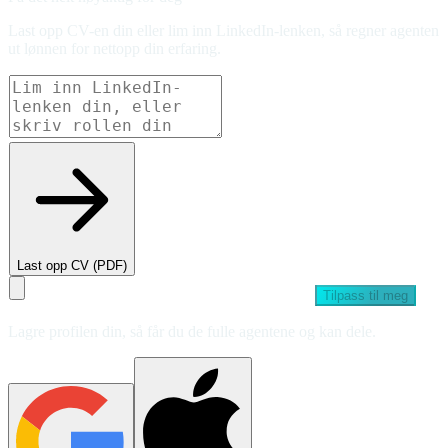
Last opp CV-en din eller lim inn LinkedIn-lenken, så regner agenten
ut lønnen for nettopp din erfaring.
Last opp CV (PDF)
Tilpass til meg
Lagre profilen din, så får du de fulle agentene og kan dele.