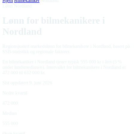
Hjem
/
Bilmekaniker
/
Nordland
Lønn Nordland
Lønn for bilmekanikere i
Nordland
Regionsjustert markedslønn for bilmekanikere i Nordland, basert på
SSB-statistikk og regionale faktorer.
En bilmekaniker i Nordland tjener typisk 555 000 kr i året (5 %
under landsmedianen). Intervallet for bilmekanikere i Nordland er
472 000 til 632 000 kr.
Sist oppdatert 9. juni 2026
Nedre kvartil
472 000
Median
555 000
Øvre kvartil