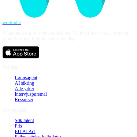
worktube
AI agenten din for hele arbeidslivet. Vit hva du er verdt, hold deg
foran AI, og la mulighetene finne deg.
For deg
Lønnsagent
AI sikring
Alle yrker
Intervjuspørsmål
Ressurser
For bedrifter
Søk talent
Pris
EU AI Act
Feilansettelse-kalkulator