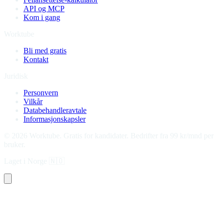
API og MCP
Kom i gang
Worktube
Bli med gratis
Kontakt
Juridisk
Personvern
Vilkår
Databehandleravtale
Informasjonskapsler
©
2026
Worktube.
Gratis for kandidater. Bedrifter fra 99 kr/mnd per
bruker.
Laget i Norge
🇳🇴