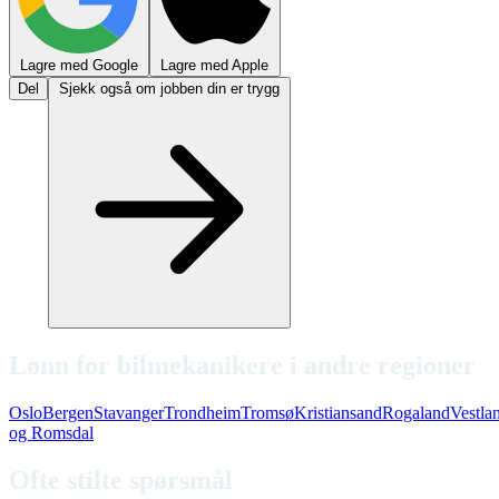
Lagre med Google
Lagre med Apple
Del
Sjekk også om jobben din er trygg
Lønn for bilmekanikere i andre regioner
Oslo
Bergen
Stavanger
Trondheim
Tromsø
Kristiansand
Rogaland
Vestla
og Romsdal
Ofte stilte spørsmål