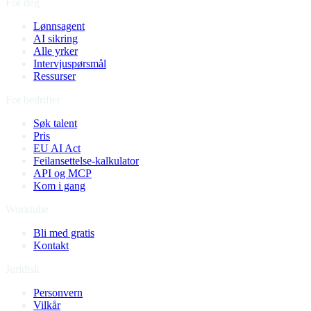
For deg
Lønnsagent
AI sikring
Alle yrker
Intervjuspørsmål
Ressurser
For bedrifter
Søk talent
Pris
EU AI Act
Feilansettelse-kalkulator
API og MCP
Kom i gang
Worktube
Bli med gratis
Kontakt
Juridisk
Personvern
Vilkår