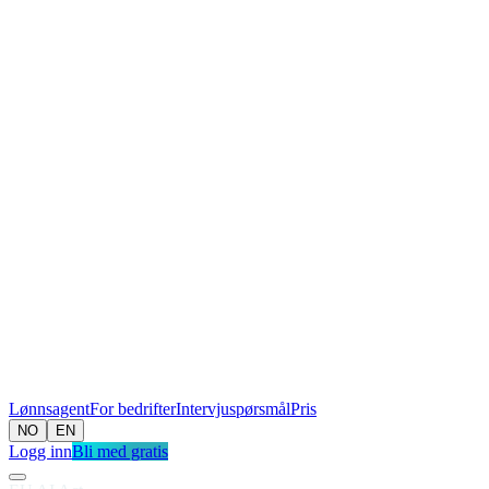
Lønnsagent
For bedrifter
Intervjuspørsmål
Pris
NO
EN
Logg inn
Bli med gratis