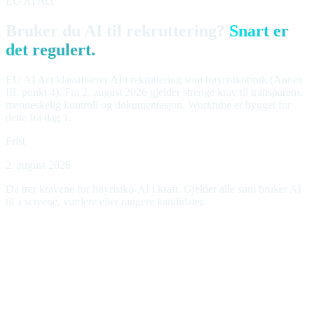
EU AI Act
Bruker du AI til rekruttering?
Snart er
det regulert.
EU AI Act klassifiserer AI i rekruttering som høyrisikobruk (Annex
III, punkt 4). Fra 2. august 2026 gjelder strenge krav til transparens,
menneskelig kontroll og dokumentasjon. Worktube er bygget for
dette fra dag 1.
Frist
2. august 2026
Da trer kravene for høyrisiko-AI i kraft. Gjelder alle som bruker AI
til a screene, vurdere eller rangere kandidater.