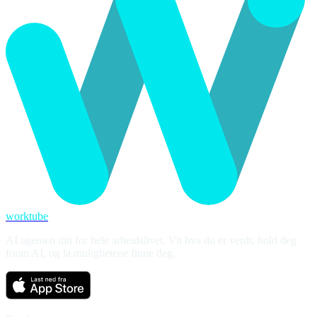
worktube
AI agenten din for hele arbeidslivet. Vit hva du er verdt, hold deg
foran AI, og la mulighetene finne deg.