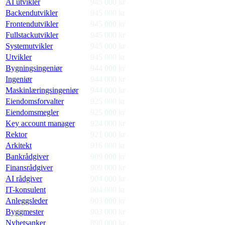
AI utvikler
945 000
kr
Backendutvikler
945 000
kr
Frontendutvikler
945 000
kr
Fullstackutvikler
945 000
kr
Systemutvikler
945 000
kr
Utvikler
945 000
kr
Bygningsingeniør
944 000
kr
Ingeniør
944 000
kr
Maskinlæringsingeniør
944 000
kr
Eiendomsforvalter
925 000
kr
Eiendomsmegler
925 000
kr
Key account manager
924 000
kr
Rektor
921 000
kr
Arkitekt
916 000
kr
Bankrådgiver
909 000
kr
Finansrådgiver
909 000
kr
AI rådgiver
904 000
kr
IT-konsulent
904 000
kr
Anleggsleder
903 000
kr
Byggmester
903 000
kr
Nyhetsanker
898 000
kr