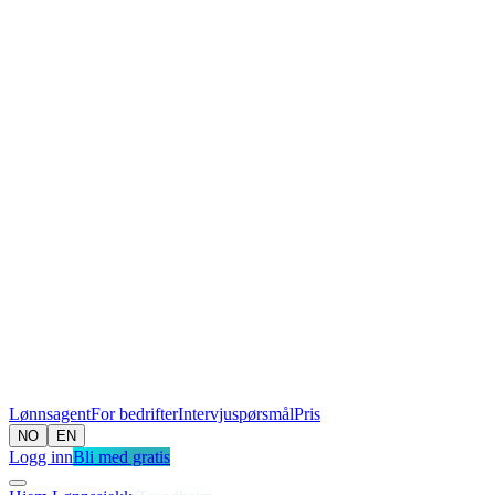
Lønnsagent
For bedrifter
Intervjuspørsmål
Pris
NO
EN
Logg inn
Bli med gratis