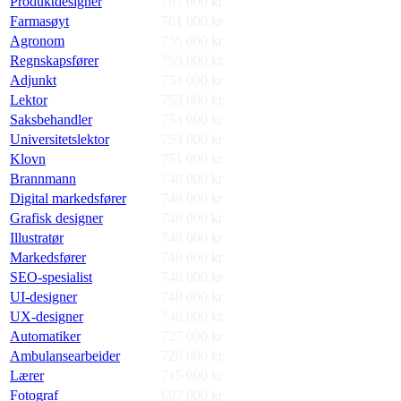
Produktdesigner
767 000
kr
Farmasøyt
761 000
kr
Agronom
755 000
kr
Regnskapsfører
755 000
kr
Adjunkt
753 000
kr
Lektor
753 000
kr
Saksbehandler
753 000
kr
Universitetslektor
753 000
kr
Klovn
751 000
kr
Brannmann
748 000
kr
Digital markedsfører
748 000
kr
Grafisk designer
748 000
kr
Illustratør
748 000
kr
Markedsfører
748 000
kr
SEO-spesialist
748 000
kr
UI-designer
748 000
kr
UX-designer
748 000
kr
Automatiker
727 000
kr
Ambulansearbeider
726 000
kr
Lærer
715 000
kr
Fotograf
697 000
kr