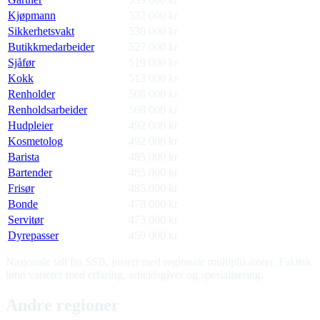
Kjøpmann
532 000
kr
Sikkerhetsvakt
530 000
kr
Butikkmedarbeider
527 000
kr
Sjåfør
519 000
kr
Kokk
513 000
kr
Renholder
508 000
kr
Renholdsarbeider
508 000
kr
Hudpleier
492 000
kr
Kosmetolog
492 000
kr
Barista
485 000
kr
Bartender
485 000
kr
Frisør
485 000
kr
Bonde
478 000
kr
Servitør
473 000
kr
Dyrepasser
450 000
kr
Nasjonale tall fra SSB, justert med regionale multiplikatorer. Faktisk
lønn varierer med erfaring, arbeidsgiver og spesialisering.
Andre regioner