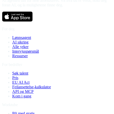
AI agenten din for hele arbeidslivet. Vit hva du er verdt, hold deg
foran AI, og la mulighetene finne deg.
For deg
Lønnsagent
AI sikring
Alle yrker
Intervjuspørsmål
Ressurser
For bedrifter
Søk talent
Pris
EU AI Act
Feilansettelse-kalkulator
API og MCP
Kom i gang
Worktube
Bli med gratis