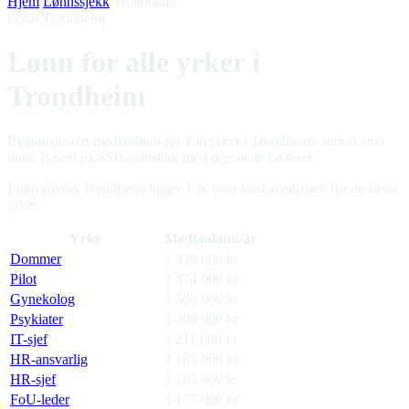
Hjem
/
Lønnssjekk
/
Trondheim
Lønn Trondheim
Lønn for alle yrker i
Trondheim
Regionsjustert medianlønn for 166 yrker i Trondheim, sortert etter
lønn. Basert på SSB-statistikk med regionale faktorer.
Lønnsnivået Trondheim ligger 1 % over landsmedianen for de fleste
yrker.
Yrke
Medianlønn/år
Dommer
1 436 000
kr
Pilot
1 374 000
kr
Gynekolog
1 308 000
kr
Psykiater
1 308 000
kr
IT-sjef
1 211 000
kr
HR-ansvarlig
1 183 000
kr
HR-sjef
1 183 000
kr
FoU-leder
1 177 000
kr