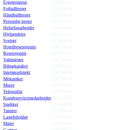
Ergoterapeut
640 000
kr
Fotballtrener
618 000
kr
Håndballtrener
618 000
kr
Personlig trener
618 000
kr
Helsefagarbeider
616 000
kr
Hjelpepleier
616 000
kr
Sveiser
612 000
kr
Hotellresepsjonist
600 000
kr
Resepsjonist
600 000
kr
Vaktmester
596 000
kr
Bilmekaniker
590 000
kr
Interiørarkitekt
590 000
kr
Mekaniker
590 000
kr
Murer
590 000
kr
Telegrafist
585 000
kr
Kundeservicemedarbeider
581 000
kr
Snekker
581 000
kr
Tømrer
581 000
kr
Lastebilsjåfør
574 000
kr
Maler
558 000
kr
Gartner
539 000
kr