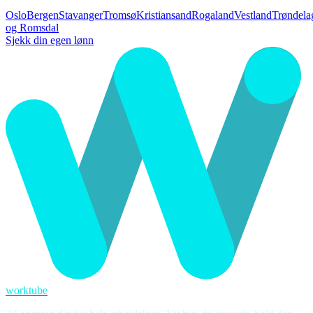
Oslo
Bergen
Stavanger
Tromsø
Kristiansand
Rogaland
Vestland
Trøndela
og Romsdal
Sjekk din egen lønn
worktube