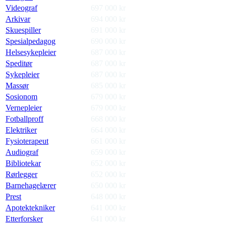
Videograf
697 000
kr
Arkivar
694 000
kr
Skuespiller
691 000
kr
Spesialpedagog
690 000
kr
Helsesykepleier
687 000
kr
Speditør
687 000
kr
Sykepleier
687 000
kr
Massør
685 000
kr
Sosionom
679 000
kr
Vernepleier
679 000
kr
Fotballproff
668 000
kr
Elektriker
664 000
kr
Fysioterapeut
661 000
kr
Audiograf
659 000
kr
Bibliotekar
652 000
kr
Rørlegger
652 000
kr
Barnehagelærer
650 000
kr
Prest
648 000
kr
Apotektekniker
641 000
kr
Etterforsker
641 000
kr