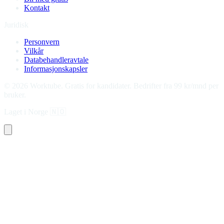
Kontakt
Juridisk
Personvern
Vilkår
Databehandleravtale
Informasjonskapsler
©
2026
Worktube.
Gratis for kandidater. Bedrifter fra 99 kr/mnd per
bruker.
Laget i Norge
🇳🇴