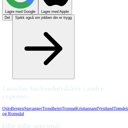
Lagre med Google
Lagre med Apple
Del
Sjekk også om jobben din er trygg
Lønn for backendutviklere i andre
regioner
Oslo
Bergen
Stavanger
Trondheim
Tromsø
Kristiansand
Vestland
Trøndel
og Romsdal
Ofte stilte spørsmål