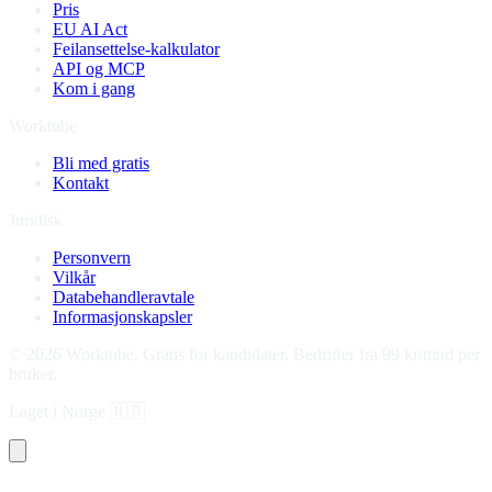
Pris
EU AI Act
Feilansettelse-kalkulator
API og MCP
Kom i gang
Worktube
Bli med gratis
Kontakt
Juridisk
Personvern
Vilkår
Databehandleravtale
Informasjonskapsler
©
2026
Worktube.
Gratis for kandidater. Bedrifter fra 99 kr/mnd per
bruker.
Laget i Norge
🇳🇴