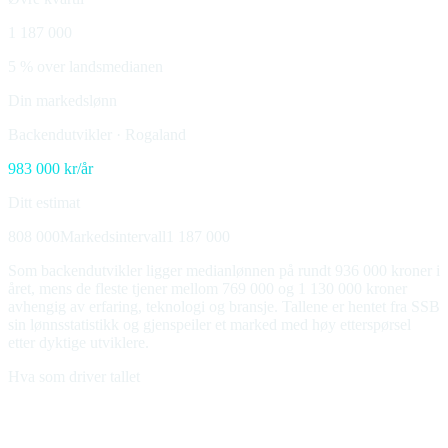
1 187 000
5 % over landsmedianen
Din markedslønn
Backendutvikler
·
Rogaland
983 000
kr/år
Ditt estimat
808 000
Markedsintervall
1 187 000
Som backendutvikler ligger medianlønnen på rundt 936 000 kroner i
året, mens de fleste tjener mellom 769 000 og 1 130 000 kroner
avhengig av erfaring, teknologi og bransje. Tallene er hentet fra SSB
sin lønnsstatistikk og gjenspeiler et marked med høy etterspørsel
etter dyktige utviklere.
Hva som driver tallet