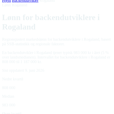
Hjem
/
Backendutvikler
/
Rogaland
Lønn Rogaland
Lønn for backendutviklere i
Rogaland
Regionsjustert markedslønn for backendutviklere i Rogaland, basert
på SSB-statistikk og regionale faktorer.
En backendutvikler i Rogaland tjener typisk 983 000 kr i året (5 %
over landsmedianen). Intervallet for backendutviklere i Rogaland er
808 000 til 1 187 000 kr.
Sist oppdatert 9. juni 2026
Nedre kvartil
808 000
Median
983 000
Øvre kvartil