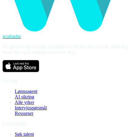
worktube
AI agenten din for hele arbeidslivet. Vit hva du er verdt, hold deg
foran AI, og la mulighetene finne deg.
For deg
Lønnsagent
AI sikring
Alle yrker
Intervjuspørsmål
Ressurser
For bedrifter
Søk talent