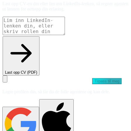
Last opp CV-en din eller lim inn LinkedIn-lenken, så regner agenten
ut lønnen for nettopp din erfaring.
Last opp CV (PDF)
Tilpass til meg
Lagre profilen din, så får du de fulle agentene og kan dele.