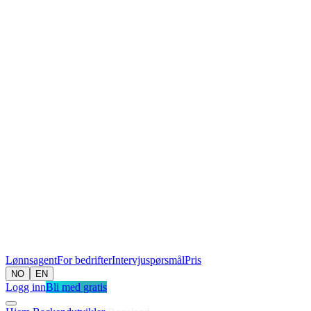
Lønnsagent
For bedrifter
Intervjuspørsmål
Pris
NO
EN
Logg inn
Bli med gratis