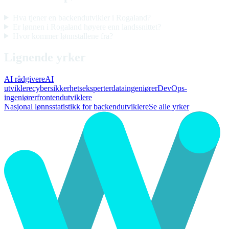
Hva tjener en backendutvikler i Rogaland?
Er lønnen i Rogaland høyere enn landssnittet?
Hvor kommer lønnstallene fra?
Lignende yrker
AI rådgivere
AI
utviklere
cybersikkerhetseksperter
dataingeniører
DevOps-
ingeniører
frontendutviklere
Nasjonal lønnsstatistikk for backendutviklere
Se alle yrker