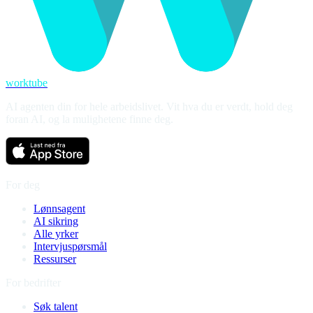
worktube
AI agenten din for hele arbeidslivet. Vit hva du er verdt, hold deg
foran AI, og la mulighetene finne deg.
For deg
Lønnsagent
AI sikring
Alle yrker
Intervjuspørsmål
Ressurser
For bedrifter
Søk talent