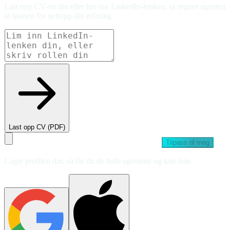
Last opp CV-en din eller lim inn LinkedIn-lenken, så regner agenten
ut lønnen for nettopp din erfaring.
Last opp CV (PDF)
Tilpass til meg
Lagre profilen din, så får du de fulle agentene og kan dele.