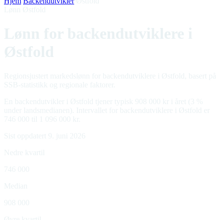
Hjem
/
Backendutvikler
/
Østfold
Lønn Østfold
Lønn for backendutviklere i
Østfold
Regionsjustert markedslønn for backendutviklere i Østfold, basert på
SSB-statistikk og regionale faktorer.
En backendutvikler i Østfold tjener typisk 908 000 kr i året (3 %
under landsmedianen). Intervallet for backendutviklere i Østfold er
746 000 til 1 096 000 kr.
Sist oppdatert 9. juni 2026
Nedre kvartil
746 000
Median
908 000
Øvre kvartil