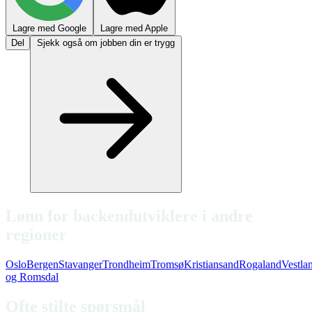
Lagre med Google
Lagre med Apple
Del
Sjekk også om jobben din er trygg
Lønn for backendutviklere i andre
regioner
Oslo
Bergen
Stavanger
Trondheim
Tromsø
Kristiansand
Rogaland
Vestla
og Romsdal
Ofte stilte spørsmål