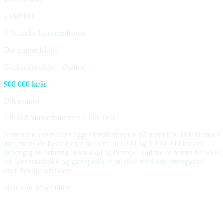
1 096 000
3 % under landsmedianen
Din markedslønn
Backendutvikler
·
Østfold
908 000
kr/år
Ditt estimat
746 000
Markedsintervall
1 096 000
Som backendutvikler ligger medianlønnen på rundt 936 000 kroner i
året, mens de fleste tjener mellom 769 000 og 1 130 000 kroner
avhengig av erfaring, teknologi og bransje. Tallene er hentet fra SSB
sin lønnsstatistikk og gjenspeiler et marked med høy etterspørsel
etter dyktige utviklere.
Hva som driver tallet