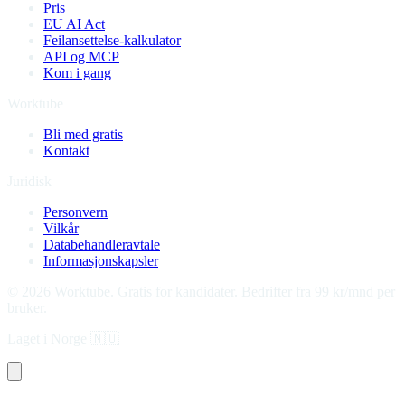
Pris
EU AI Act
Feilansettelse-kalkulator
API og MCP
Kom i gang
Worktube
Bli med gratis
Kontakt
Juridisk
Personvern
Vilkår
Databehandleravtale
Informasjonskapsler
©
2026
Worktube.
Gratis for kandidater. Bedrifter fra 99 kr/mnd per
bruker.
Laget i Norge
🇳🇴