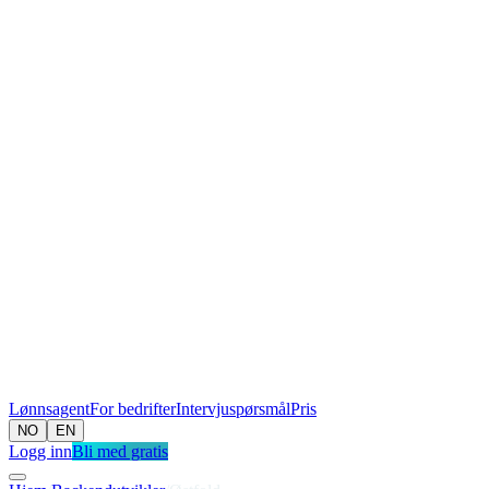
Lønnsagent
For bedrifter
Intervjuspørsmål
Pris
NO
EN
Logg inn
Bli med gratis