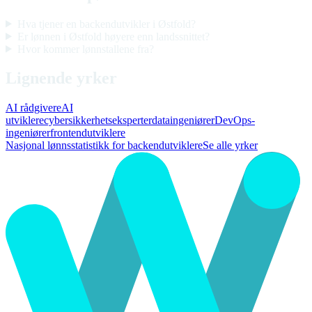
Hva tjener en backendutvikler i Østfold?
Er lønnen i Østfold høyere enn landssnittet?
Hvor kommer lønnstallene fra?
Lignende yrker
AI rådgivere
AI
utviklere
cybersikkerhetseksperter
dataingeniører
DevOps-
ingeniører
frontendutviklere
Nasjonal lønnsstatistikk for backendutviklere
Se alle yrker