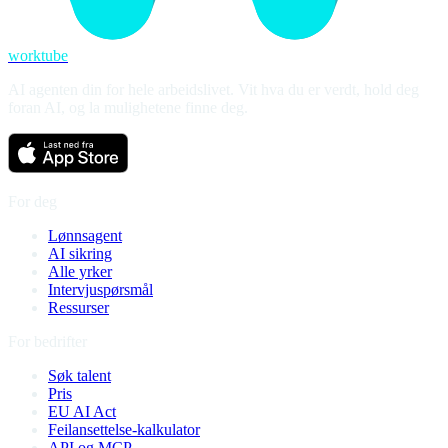
worktube
AI agenten din for hele arbeidslivet. Vit hva du er verdt, hold deg
foran AI, og la mulighetene finne deg.
For deg
Lønnsagent
AI sikring
Alle yrker
Intervjuspørsmål
Ressurser
For bedrifter
Søk talent
Pris
EU AI Act
Feilansettelse-kalkulator
API og MCP