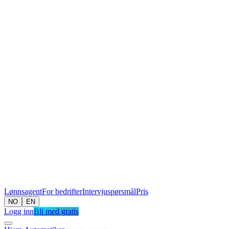
Lønnsagent
For bedrifter
Intervjuspørsmål
Pris
NO
EN
Logg inn
Bli med gratis