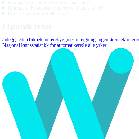
Hva tjener en automatiker i Kristiansand?
Er lønnen i Kristiansand høyere enn landssnittet?
Hvor kommer lønnstallene fra?
Lignende yrker
anleggsledere
bilmekanikere
byggmestre
bygningsingeniører
elektrikere
Nasjonal lønnsstatistikk for automatikere
Se alle yrker