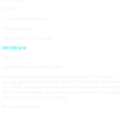
872 000
3 % under landsmedianen
Din markedslønn
Automatiker
·
Kristiansand
698 000
kr/år
Ditt estimat
568 000
Markedsintervall
872 000
Som automatiker ligger medianlønnen på rundt 720 000 kroner i
året, og spennet fra omtrent 586 000 til 899 000 kroner viser hvor
mye sektor, ansiennitet og skiftordninger betyr. Tallene er hentet fra
SSB sin lønnsstatistikk og gjenspeiler høy etterspørsel etter fagfolk
som kan drifte automatiserte anlegg.
Hva som driver tallet