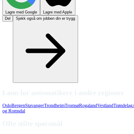
Lagre med Google
Lagre med Apple
Del
Sjekk også om jobben din er trygg
Lønn for automatikere i andre regioner
Oslo
Bergen
Stavanger
Trondheim
Tromsø
Rogaland
Vestland
Trøndelag
og Romsdal
Ofte stilte spørsmål