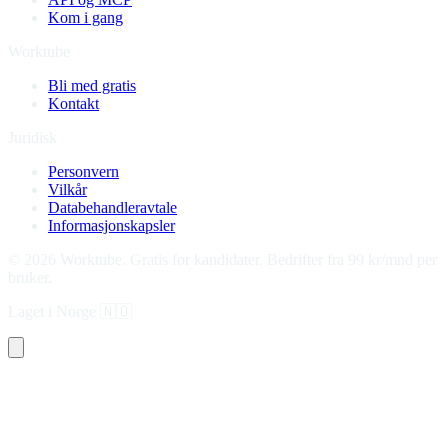
Kom i gang
Worktube
Bli med gratis
Kontakt
Juridisk
Personvern
Vilkår
Databehandleravtale
Informasjonskapsler
©
2026
Worktube.
Gratis for kandidater. Bedrifter fra 99 kr/mnd per
bruker.
Laget i Norge
🇳🇴