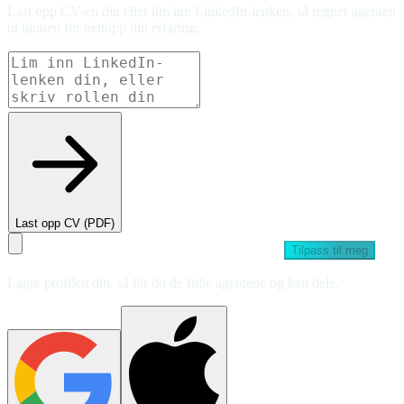
Last opp CV-en din eller lim inn LinkedIn-lenken, så regner agenten
ut lønnen for nettopp din erfaring.
Last opp CV (PDF)
Tilpass til meg
Lagre profilen din, så får du de fulle agentene og kan dele.