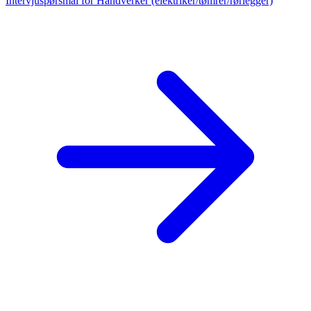
Intervjuspørsmål for Håndverker (elektriker/tømrer/rørlegger)