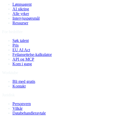
Lønnsagent
AI sikring
Alle yrker
Intervjuspørsmål
Ressurser
For bedrifter
Søk talent
Pris
EU AI Act
Feilansettelse-kalkulator
API og MCP
Kom i gang
Worktube
Bli med gratis
Kontakt
Juridisk
Personvern
Vilkår
Databehandleravtale