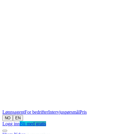
Lønnsagent
For bedrifter
Intervjuspørsmål
Pris
NO
EN
Logg inn
Bli med gratis