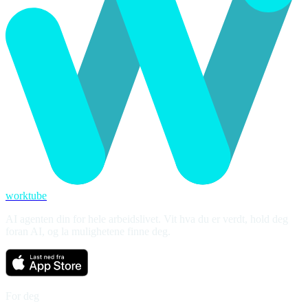
worktube
AI agenten din for hele arbeidslivet. Vit hva du er verdt, hold deg
foran AI, og la mulighetene finne deg.
For deg