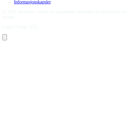
Informasjonskapsler
©
2026
Worktube.
Gratis for kandidater. Bedrifter fra 99 kr/mnd per
bruker.
Laget i Norge
🇳🇴