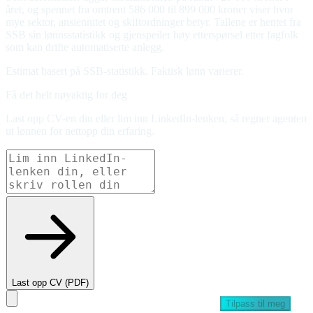
året, og spennet fra omtrent 586 000 til 899 000 kroner viser hvor
mye sektor, ansiennitet og skiftordninger betyr. Tallene er hentet fra
SSB sin lønnsstatistikk og gjenspeiler høy etterspørsel etter fagfolk
som kan drifte automatiserte anlegg.
Estimat basert på SSB-statistikk. Faktisk lønn varierer.
Få det helt nøyaktig for deg
Last opp CV-en din eller lim inn LinkedIn-lenken, så regner agenten
ut lønnen for nettopp din erfaring.
Last opp CV (PDF)
Tilpass til meg