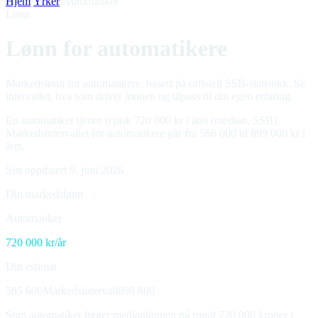
Hjem
/
Yrker
/
Automatiker
Lønn
Lønn for automatikere
Markedslønn for automatikere, basert på offisiell SSB-statistikk. Se
intervallet, hva som driver lønnen og tilpass til din egen erfaring.
En automatiker tjener typisk 720 000 kr i året (median, SSB).
Markedsintervallet for automatikere går fra 586 000 til 899 000 kr i
året.
Sist oppdatert 9. juni 2026
Din markedslønn
Automatiker
720 000
kr/år
Ditt estimat
585 600
Markedsintervall
898 800
Som automatiker ligger medianlønnen på rundt 720 000 kroner i