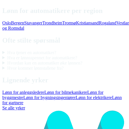
Lønn for automatikere per region
Oslo
Bergen
Stavanger
Trondheim
Tromsø
Kristiansand
Rogaland
Vestla
og Romsdal
Ofte stilte spørsmål
Hva tjener en automatiker?
Hva er lønnsspennet for automatikere?
Hvordan kan en automatiker øke lønnen?
Hvor kommer lønnstallene fra?
Lignende yrker
Lønn for anleggsledere
Lønn for bilmekanikere
Lønn for
byggmestre
Lønn for bygningsingeniører
Lønn for elektrikere
Lønn
for gartnere
Se alle yrker