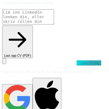
ut lønnen for nettopp din erfaring.
Last opp CV (PDF)
Tilpass til meg
Lagre profilen din, så får du de fulle agentene og kan dele.