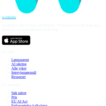
worktube
AI agenten din for hele arbeidslivet. Vit hva du er verdt, hold deg
foran AI, og la mulighetene finne deg.
For deg
Lønnsagent
AI sikring
Alle yrker
Intervjuspørsmål
Ressurser
For bedrifter
Søk talent
Pris
EU AI Act
Feilansettelse-kalkulator