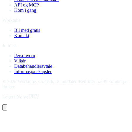
API og MCP
Kom i gang
Worktube
Bli med gratis
Kontakt
Juridisk
Personvern
Vilkår
Databehandleravtale
Informasjonskapsler
©
2026
Worktube.
Gratis for kandidater. Bedrifter fra 99 kr/mnd per
bruker.
Laget i Norge
🇳🇴