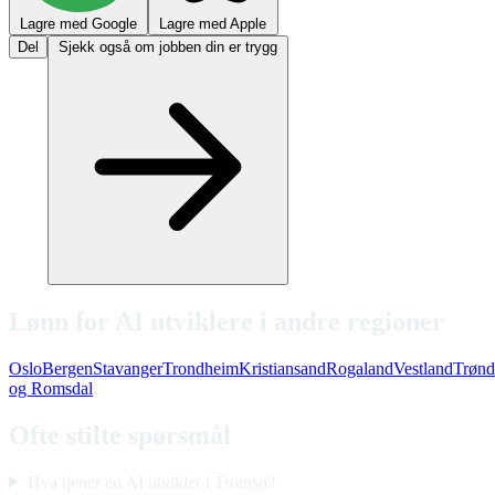
Lagre med Google
Lagre med Apple
Del
Sjekk også om jobben din er trygg
Lønn for AI utviklere i andre regioner
Oslo
Bergen
Stavanger
Trondheim
Kristiansand
Rogaland
Vestland
Trønd
og Romsdal
Ofte stilte spørsmål
Hva tjener en AI utvikler i Tromsø?