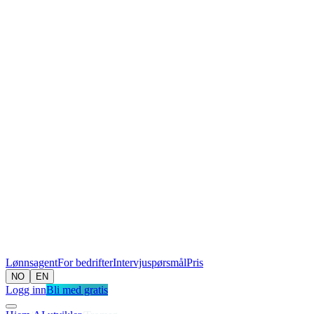
Lønnsagent
For bedrifter
Intervjuspørsmål
Pris
NO
EN
Logg inn
Bli med gratis