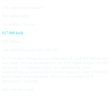
2 % under landsmedianen
Din markedslønn
AI-utvikler
·
Tromsø
917 000
kr/år
Ditt estimat
754 000
Markedsintervall
1 108 000
En AI utvikler i Norge har en medianlønn på rundt 936 000 kroner i
året, ifølge SSB sin lønnsstatistikk. De fleste ligger mellom 769 000
og om lag 1,13 millioner kroner, der spesialisering innen
maskinlæring og erfaring trekker lønnen oppover. Dette er blant de
bedre betalte teknologiyrkene, drevet av stor mangel på AI
kompetanse i markedet.
Hva som driver tallet