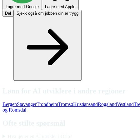
Lagre med Google
Lagre med Apple
Del
Sjekk også om jobben din er trygg
Lønn for AI utviklere i andre regioner
Bergen
Stavanger
Trondheim
Tromsø
Kristiansand
Rogaland
Vestland
Tr
og Romsdal
Ofte stilte spørsmål
Hva tjener en AI utvikler i Oslo?