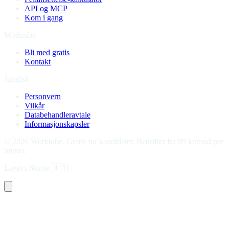
API og MCP
Kom i gang
Worktube
Bli med gratis
Kontakt
Juridisk
Personvern
Vilkår
Databehandleravtale
Informasjonskapsler
©
2026
Worktube.
Gratis for kandidater. Bedrifter fra 99 kr/mnd per
bruker.
Laget i Norge
🇳🇴