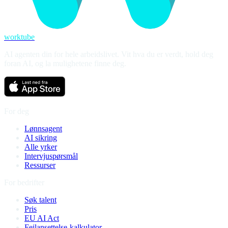
worktube
AI agenten din for hele arbeidslivet. Vit hva du er verdt, hold deg
foran AI, og la mulighetene finne deg.
For deg
Lønnsagent
AI sikring
Alle yrker
Intervjuspørsmål
Ressurser
For bedrifter
Søk talent
Pris
EU AI Act
Feilansettelse-kalkulator