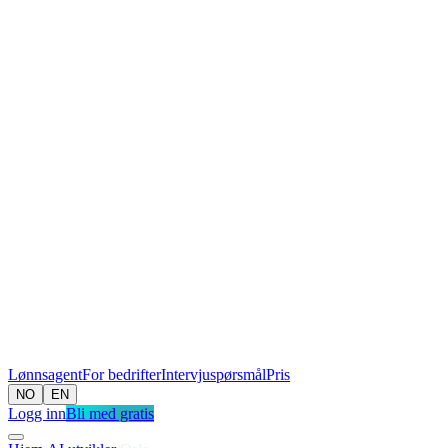
Lønnsagent
For bedrifter
Intervjuspørsmål
Pris
NO
EN
Logg inn
Bli med gratis