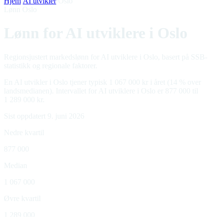
Hjem
/
AI utvikler
/
Oslo
Lønn Oslo
Lønn for AI utviklere i Oslo
Regionsjustert markedslønn for AI utviklere i Oslo, basert på SSB-
statistikk og regionale faktorer.
En AI utvikler i Oslo tjener typisk 1 067 000 kr i året (14 % over
landsmedianen). Intervallet for AI utviklere i Oslo er 877 000 til
1 289 000 kr.
Sist oppdatert 9. juni 2026
Nedre kvartil
877 000
Median
1 067 000
Øvre kvartil
1 289 000