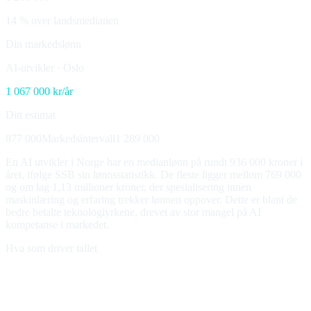
14 % over landsmedianen
Din markedslønn
AI-utvikler
·
Oslo
1 067 000
kr/år
Ditt estimat
877 000
Markedsintervall
1 289 000
En AI utvikler i Norge har en medianlønn på rundt 936 000 kroner i
året, ifølge SSB sin lønnsstatistikk. De fleste ligger mellom 769 000
og om lag 1,13 millioner kroner, der spesialisering innen
maskinlæring og erfaring trekker lønnen oppover. Dette er blant de
bedre betalte teknologiyrkene, drevet av stor mangel på AI
kompetanse i markedet.
Hva som driver tallet