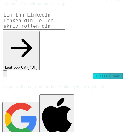
ut lønnen for nettopp din erfaring.
Last opp CV (PDF)
Tilpass til meg
Lagre profilen din, så får du de fulle agentene og kan dele.