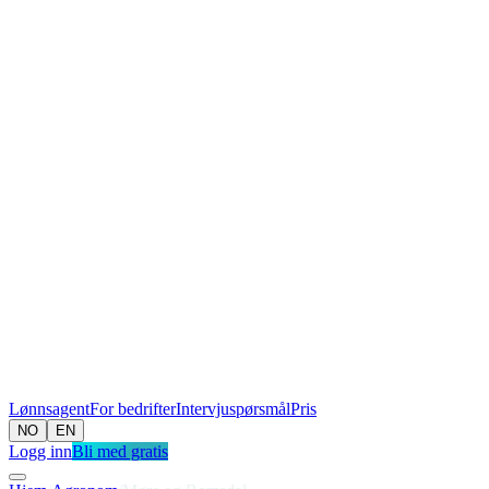
Lønnsagent
For bedrifter
Intervjuspørsmål
Pris
NO
EN
Logg inn
Bli med gratis