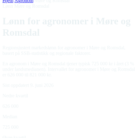
Hjem
/
Agronom
/
Møre og Romsdal
Lønn Møre og Romsdal
Lønn for agronomer i Møre og
Romsdal
Regionsjustert markedslønn for agronomer i Møre og Romsdal,
basert på SSB-statistikk og regionale faktorer.
En agronom i Møre og Romsdal tjener typisk 725 000 kr i året (3 %
under landsmedianen). Intervallet for agronomer i Møre og Romsdal
er 626 000 til 821 000 kr.
Sist oppdatert 9. juni 2026
Nedre kvartil
626 000
Median
725 000
Øvre kvartil