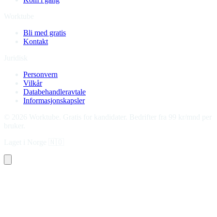
Worktube
Bli med gratis
Kontakt
Juridisk
Personvern
Vilkår
Databehandleravtale
Informasjonskapsler
©
2026
Worktube.
Gratis for kandidater. Bedrifter fra 99 kr/mnd per
bruker.
Laget i Norge
🇳🇴