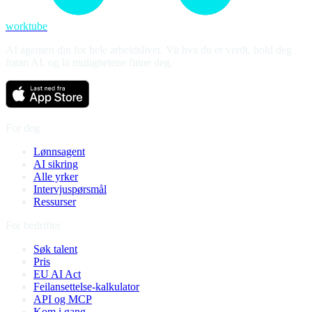
worktube
AI agenten din for hele arbeidslivet. Vit hva du er verdt, hold deg
foran AI, og la mulighetene finne deg.
For deg
Lønnsagent
AI sikring
Alle yrker
Intervjuspørsmål
Ressurser
For bedrifter
Søk talent
Pris
EU AI Act
Feilansettelse-kalkulator
API og MCP
Kom i gang