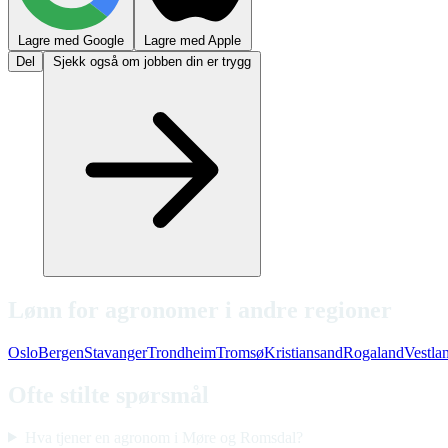
Lagre med Google
Lagre med Apple
Del
Sjekk også om jobben din er trygg
Lønn for agronomer i andre regioner
Oslo
Bergen
Stavanger
Trondheim
Tromsø
Kristiansand
Rogaland
Vestla
Ofte stilte spørsmål
Hva tjener en agronom i Møre og Romsdal?