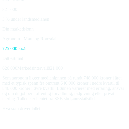
821 000
3 % under landsmedianen
Din markedslønn
Agronom
·
Møre og Romsdal
725 000
kr/år
Ditt estimat
626 000
Markedsintervall
821 000
Som agronom ligger medianlønnen på rundt 748 000 kroner i året,
med et typisk spenn fra omtrent 646 000 kroner i nedre kvartil til
846 000 kroner i øvre kvartil. Lønnen varierer med erfaring, ansvar
og om du jobber i offentlig forvaltning, rådgivning eller privat
næring. Tallene er hentet fra SSB sin lønnsstatistikk.
Hva som driver tallet