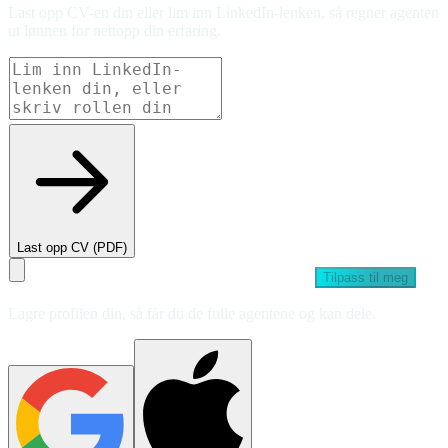
Last opp CV-en din eller lim inn LinkedIn-lenken, så regner agenten
ut lønnen for nettopp din erfaring.
Last opp CV (PDF)
Tilpass til meg
Lagre profilen din, så får du de fulle agentene og kan dele.