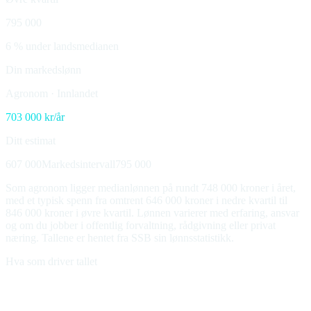
795 000
6 % under landsmedianen
Din markedslønn
Agronom
·
Innlandet
703 000
kr/år
Ditt estimat
607 000
Markedsintervall
795 000
Som agronom ligger medianlønnen på rundt 748 000 kroner i året,
med et typisk spenn fra omtrent 646 000 kroner i nedre kvartil til
846 000 kroner i øvre kvartil. Lønnen varierer med erfaring, ansvar
og om du jobber i offentlig forvaltning, rådgivning eller privat
næring. Tallene er hentet fra SSB sin lønnsstatistikk.
Hva som driver tallet