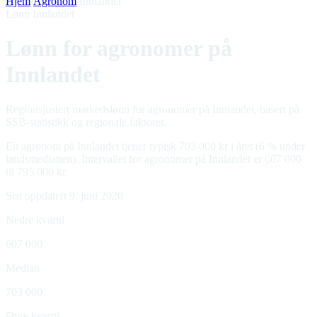
Hjem
/
Agronom
/
Innlandet
Lønn Innlandet
Lønn for agronomer på
Innlandet
Regionsjustert markedslønn for agronomer på Innlandet, basert på
SSB-statistikk og regionale faktorer.
En agronom på Innlandet tjener typisk 703 000 kr i året (6 % under
landsmedianen). Intervallet for agronomer på Innlandet er 607 000
til 795 000 kr.
Sist oppdatert 9. juni 2026
Nedre kvartil
607 000
Median
703 000
Øvre kvartil