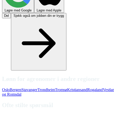
Lagre med Google
Lagre med Apple
Del
Sjekk også om jobben din er trygg
Lønn for agronomer i andre regioner
Oslo
Bergen
Stavanger
Trondheim
Tromsø
Kristiansand
Rogaland
Vestla
og Romsdal
Ofte stilte spørsmål