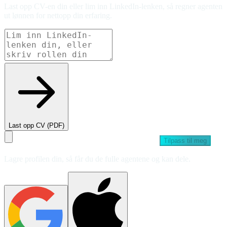
Last opp CV-en din eller lim inn LinkedIn-lenken, så regner agenten
ut lønnen for nettopp din erfaring.
Last opp CV (PDF)
Tilpass til meg
Lagre profilen din, så får du de fulle agentene og kan dele.