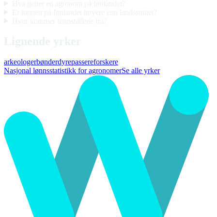
Hva tjener en agronom på Innlandet?
Er lønnen på Innlandet høyere enn landssnittet?
Hvor kommer lønnstallene fra?
Lignende yrker
arkeologer
bønder
dyrepassere
forskere
Nasjonal lønnsstatistikk for agronomer
Se alle yrker