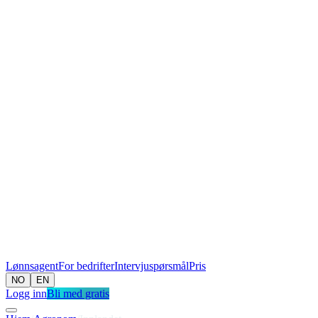
Lønnsagent
For bedrifter
Intervjuspørsmål
Pris
NO
EN
Logg inn
Bli med gratis