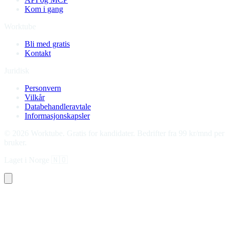
Kom i gang
Worktube
Bli med gratis
Kontakt
Juridisk
Personvern
Vilkår
Databehandleravtale
Informasjonskapsler
©
2026
Worktube.
Gratis for kandidater. Bedrifter fra 99 kr/mnd per
bruker.
Laget i Norge
🇳🇴