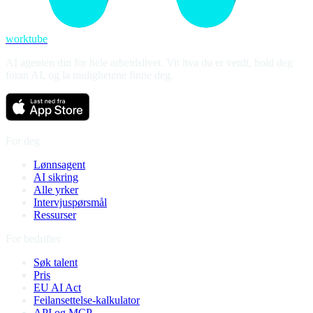
worktube
AI agenten din for hele arbeidslivet. Vit hva du er verdt, hold deg
foran AI, og la mulighetene finne deg.
For deg
Lønnsagent
AI sikring
Alle yrker
Intervjuspørsmål
Ressurser
For bedrifter
Søk talent
Pris
EU AI Act
Feilansettelse-kalkulator
API og MCP