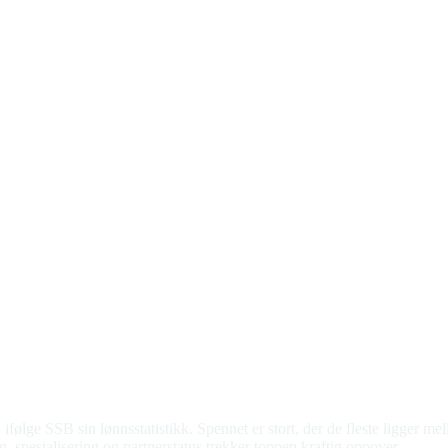
ifølge SSB sin lønnsstatistikk. Spennet er stort, der de fleste ligger 
ing, spesialisering og partnerstatus trekker toppen kraftig oppover.