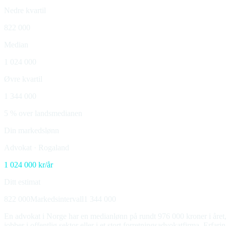
Nedre kvartil
822 000
Median
1 024 000
Øvre kvartil
1 344 000
5 % over landsmedianen
Din markedslønn
Advokat
·
Rogaland
1 024 000
kr/år
Ditt estimat
822 000
Markedsintervall
1 344 000
En advokat i Norge har en medianlønn på rundt 976 000 kroner i året, 
jobber i offentlig sektor eller i et stort forretningsadvokatfirma. Erfar