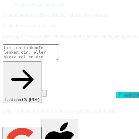
Region: Rogaland (+5%)
Estimat basert på SSB-statistikk. Faktisk lønn varierer.
Få det helt nøyaktig for deg
Last opp CV-en din eller lim inn LinkedIn-lenken, så regner agenten u
Tilpass til
Last opp CV (PDF)
Lagre profilen din, så får du de fulle agentene og kan dele.