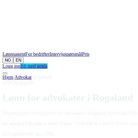
Lønnsagent
For bedrifter
Intervjuspørsmål
Pris
NO
EN
Logg inn
Bli med gratis
Hjem
/
Advokat
/
Rogaland
Lønn Rogaland
Lønn for advokater i Rogaland
Regionsjustert markedslønn for advokater i Rogaland, basert på SSB-st
En advokat i Rogaland tjener typisk 1 024 000 kr i året (5 % over land
Sist oppdatert 9. juni 2026