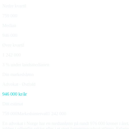
Nedre kvartil
759 000
Median
946 000
Øvre kvartil
1 242 000
3 % under landsmedianen
Din markedslønn
Advokat
·
Østfold
946 000
kr/år
Ditt estimat
759 000
Markedsintervall
1 242 000
En advokat i Norge har en medianlønn på rundt 976 000 kroner i året, 
jobber i offentlig sektor eller i et stort forretningsadvokatfirma. Erfar