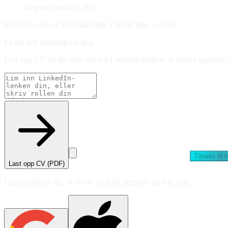
Region: Østfold (-3%)
Estimat basert på SSB-statistikk. Faktisk lønn varierer.
Få det helt nøyaktig for deg
Last opp CV-en din eller lim inn LinkedIn-lenken, så regner agenten u
Tilpass til
Last opp CV (PDF)
Lagre profilen din, så får du de fulle agentene og kan dele.