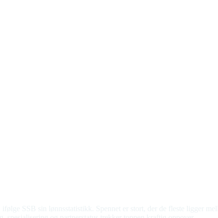
ifølge SSB sin lønnsstatistikk. Spennet er stort, der de fleste ligger 
ing, spesialisering og partnerstatus trekker toppen kraftig oppover.