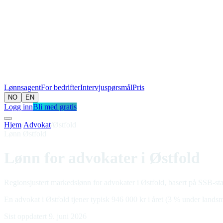
Lønnsagent
For bedrifter
Intervjuspørsmål
Pris
NO
EN
Logg inn
Bli med gratis
Hjem
/
Advokat
/
Østfold
Lønn Østfold
Lønn for advokater i Østfold
Regionsjustert markedslønn for advokater i Østfold, basert på SSB-stat
En advokat i Østfold tjener typisk 946 000 kr i året (3 % under landsme
Sist oppdatert 9. juni 2026