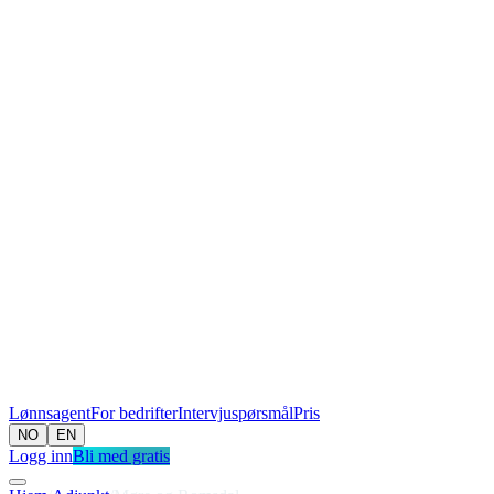
Lønnsagent
For bedrifter
Intervjuspørsmål
Pris
NO
EN
Logg inn
Bli med gratis