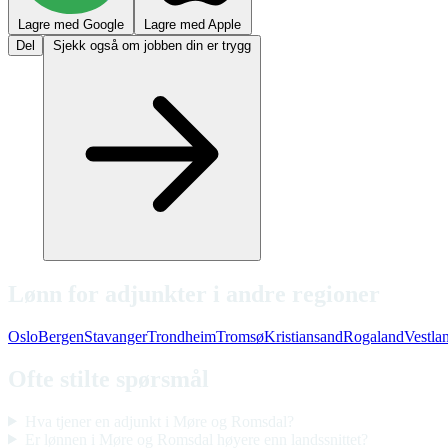
Lagre med Google
Lagre med Apple
Del
Sjekk også om jobben din er trygg
Lønn for adjunkter i andre regioner
Oslo
Bergen
Stavanger
Trondheim
Tromsø
Kristiansand
Rogaland
Vestla
Ofte stilte spørsmål
Hva tjener en adjunkt i Møre og Romsdal?
Er lønnen i Møre og Romsdal høyere enn landssnittet?