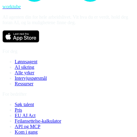
worktube
AI agenten din for hele arbeidslivet. Vit hva du er verdt, hold deg
foran AI, og la mulighetene finne deg.
For deg
Lønnsagent
AI sikring
Alle yrker
Intervjuspørsmål
Ressurser
For bedrifter
Søk talent
Pris
EU AI Act
Feilansettelse-kalkulator
API og MCP
Kom i gang