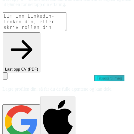
ut lønnen for nettopp din erfaring.
Last opp CV (PDF)
Tilpass til meg
Lagre profilen din, så får du de fulle agentene og kan dele.