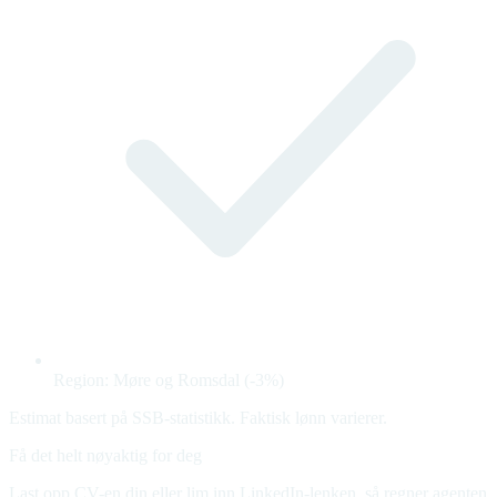
Region: Møre og Romsdal (-3%)
Estimat basert på SSB-statistikk. Faktisk lønn varierer.
Få det helt nøyaktig for deg
Last opp CV-en din eller lim inn LinkedIn-lenken, så regner agenten