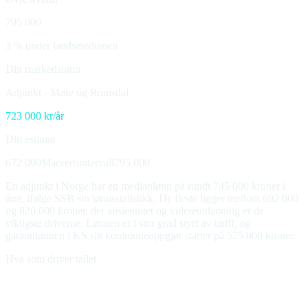
795 000
3 % under landsmedianen
Din markedslønn
Adjunkt
·
Møre og Romsdal
723 000
kr/år
Ditt estimat
672 000
Markedsintervall
795 000
En adjunkt i Norge har en medianlønn på rundt 745 000 kroner i
året, ifølge SSB sin lønnsstatistikk. De fleste ligger mellom 692 000
og 820 000 kroner, der ansiennitet og videreutdanning er de
viktigste driverne. Lønnen er i stor grad styrt av tariff, og
garantilønnen i KS sitt kommuneoppgjør starter på 575 000 kroner.
Hva som driver tallet