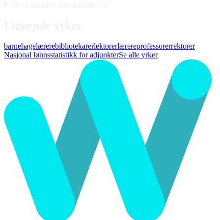
Hvor kommer lønnstallene fra?
Lignende yrker
barnehagelærere
bibliotekarer
lektorer
lærere
professorer
rektorer
Nasjonal lønnsstatistikk for adjunkter
Se alle yrker