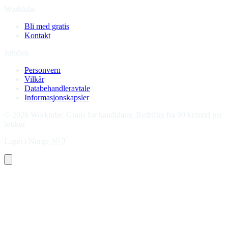
Worktube
Bli med gratis
Kontakt
Juridisk
Personvern
Vilkår
Databehandleravtale
Informasjonskapsler
©
2026
Worktube.
Gratis for kandidater. Bedrifter fra 99 kr/mnd per
bruker.
Laget i Norge
🇳🇴