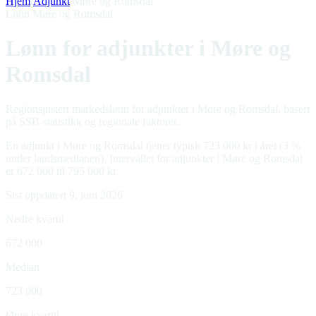
Hjem
/
Adjunkt
/
Møre og Romsdal
Lønn Møre og Romsdal
Lønn for adjunkter i Møre og
Romsdal
Regionsjustert markedslønn for adjunkter i Møre og Romsdal, basert
på SSB-statistikk og regionale faktorer.
En adjunkt i Møre og Romsdal tjener typisk 723 000 kr i året (3 %
under landsmedianen). Intervallet for adjunkter i Møre og Romsdal
er 672 000 til 795 000 kr.
Sist oppdatert 9. juni 2026
Nedre kvartil
672 000
Median
723 000
Øvre kvartil