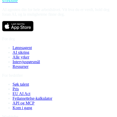
worktube
AI agenten din for hele arbeidslivet. Vit hva du er verdt, hold deg
foran AI, og la mulighetene finne deg.
For deg
Lønnsagent
AI sikring
Alle yrker
Intervjuspørsmål
Ressurser
For bedrifter
Søk talent
Pris
EU AI Act
Feilansettelse-kalkulator
API og MCP
Kom i gang
Worktube