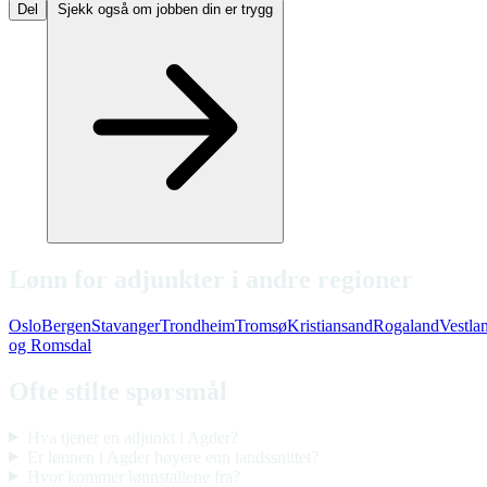
Del
Sjekk også om jobben din er trygg
Lønn for adjunkter i andre regioner
Oslo
Bergen
Stavanger
Trondheim
Tromsø
Kristiansand
Rogaland
Vestla
og Romsdal
Ofte stilte spørsmål
Hva tjener en adjunkt i Agder?
Er lønnen i Agder høyere enn landssnittet?
Hvor kommer lønnstallene fra?