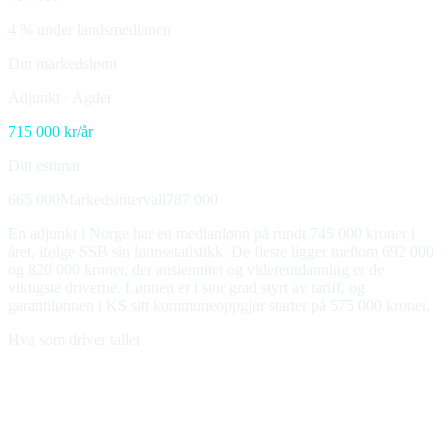
4 % under landsmedianen
Din markedslønn
Adjunkt
·
Agder
715 000
kr/år
Ditt estimat
665 000
Markedsintervall
787 000
En adjunkt i Norge har en medianlønn på rundt 745 000 kroner i
året, ifølge SSB sin lønnsstatistikk. De fleste ligger mellom 692 000
og 820 000 kroner, der ansiennitet og videreutdanning er de
viktigste driverne. Lønnen er i stor grad styrt av tariff, og
garantilønnen i KS sitt kommuneoppgjør starter på 575 000 kroner.
Hva som driver tallet