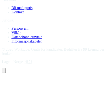
Bli med gratis
Kontakt
Juridisk
Personvern
Vilkår
Databehandleravtale
Informasjonskapsler
©
2026
Worktube.
Gratis for kandidater. Bedrifter fra 99 kr/mnd per
bruker.
Laget i Norge
🇳🇴