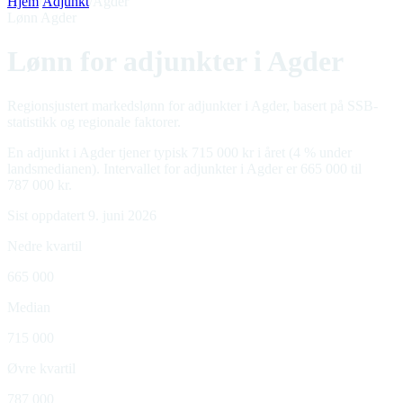
Hjem
/
Adjunkt
/
Agder
Lønn Agder
Lønn for adjunkter i Agder
Regionsjustert markedslønn for adjunkter i Agder, basert på SSB-
statistikk og regionale faktorer.
En adjunkt i Agder tjener typisk 715 000 kr i året (4 % under
landsmedianen). Intervallet for adjunkter i Agder er 665 000 til
787 000 kr.
Sist oppdatert 9. juni 2026
Nedre kvartil
665 000
Median
715 000
Øvre kvartil
787 000