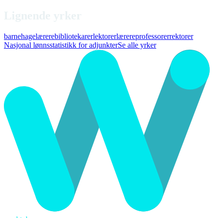
Lignende yrker
barnehagelærere
bibliotekarer
lektorer
lærere
professorer
rektorer
Nasjonal lønnsstatistikk for adjunkter
Se alle yrker