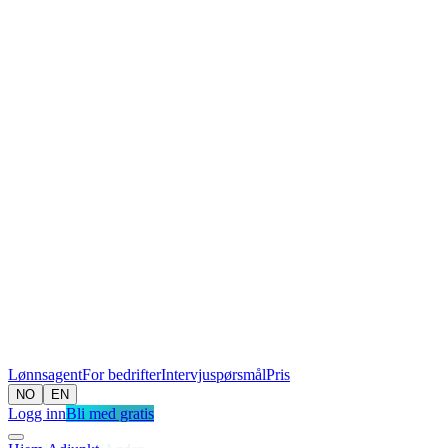
Lønnsagent
For bedrifter
Intervjuspørsmål
Pris
NO
EN
Logg inn
Bli med gratis