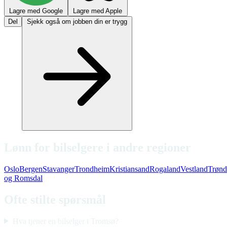
Lagre med Google
Lagre med Apple
Del
Sjekk også om jobben din er trygg
Lønn for bilselgere i andre regioner
Oslo
Bergen
Stavanger
Trondheim
Kristiansand
Rogaland
Vestland
Trønd
og Romsdal
Ofte stilte spørsmål
Hva tjener en bilselger i Tromsø?