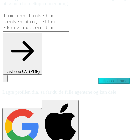
ut lønnen for nettopp din erfaring.
Last opp CV (PDF)
Tilpass til meg
Lagre profilen din, så får du de fulle agentene og kan dele.