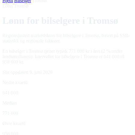
Hjem
/
Bilselger
/
Tromsø
Lønn Tromsø
Lønn for bilselgere i Tromsø
Regionsjustert markedslønn for bilselgere i Tromsø, basert på SSB-
statistikk og regionale faktorer.
En bilselger i Tromsø tjener typisk 771 000 kr i året (2 % under
landsmedianen). Intervallet for bilselgere i Tromsø er 641 000 til
958 000 kr.
Sist oppdatert 9. juni 2026
Nedre kvartil
641 000
Median
771 000
Øvre kvartil
958 000