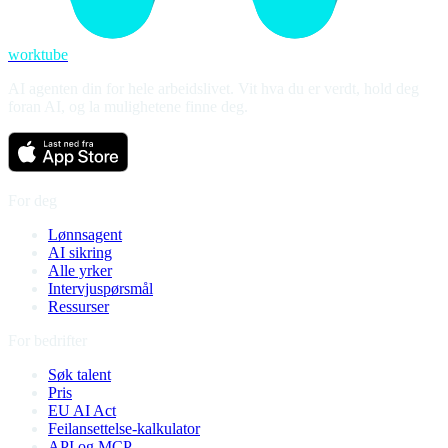
worktube
AI agenten din for hele arbeidslivet. Vit hva du er verdt, hold deg
foran AI, og la mulighetene finne deg.
For deg
Lønnsagent
AI sikring
Alle yrker
Intervjuspørsmål
Ressurser
For bedrifter
Søk talent
Pris
EU AI Act
Feilansettelse-kalkulator
API og MCP