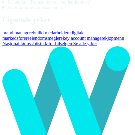
Er lønnen i Tromsø høyere enn landssnittet?
Hvor kommer lønnstallene fra?
Lignende yrker
brand managere
butikkmedarbeidere
digitale
markedsførere
eiendomsmeglere
key account managere
kjøpmenn
Nasjonal lønnsstatistikk for bilselgere
Se alle yrker