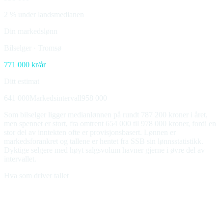
2 % under landsmedianen
Din markedslønn
Bilselger
·
Tromsø
771 000
kr/år
Ditt estimat
641 000
Markedsintervall
958 000
Som bilselger ligger medianlønnen på rundt 787 200 kroner i året,
men spennet er stort, fra omtrent 654 000 til 978 000 kroner, fordi en
stor del av inntekten ofte er provisjonsbasert. Lønnen er
markedsforankret og tallene er hentet fra SSB sin lønnsstatistikk.
Dyktige selgere med høyt salgsvolum havner gjerne i øvre del av
intervallet.
Hva som driver tallet