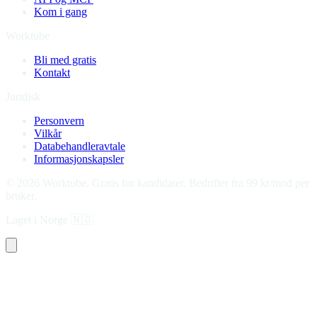
Kom i gang
Worktube
Bli med gratis
Kontakt
Juridisk
Personvern
Vilkår
Databehandleravtale
Informasjonskapsler
©
2026
Worktube.
Gratis for kandidater. Bedrifter fra 99 kr/mnd per
bruker.
Laget i Norge
🇳🇴