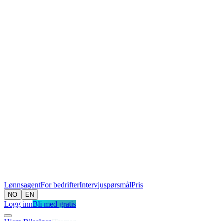
Lønnsagent
For bedrifter
Intervjuspørsmål
Pris
NO
EN
Logg inn
Bli med gratis