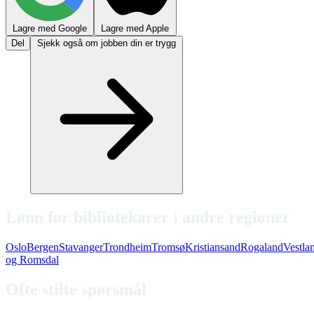
Lagre med Google
Lagre med Apple
Del
Sjekk også om jobben din er trygg
Lønn for bibliotekarer i andre regioner
Oslo
Bergen
Stavanger
Trondheim
Tromsø
Kristiansand
Rogaland
Vestla
og Romsdal
Ofte stilte spørsmål