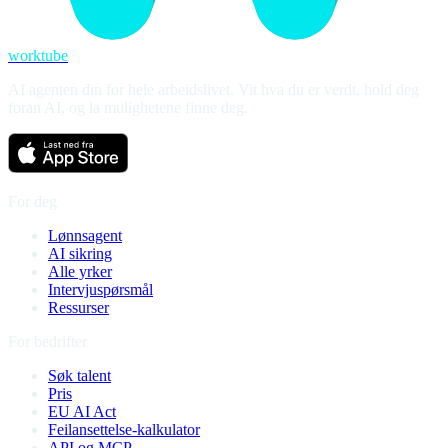
worktube
AI agenten din for hele arbeidslivet. Vit hva du er verdt, hold deg
foran AI, og la mulighetene finne deg.
For deg
Lønnsagent
AI sikring
Alle yrker
Intervjuspørsmål
Ressurser
For bedrifter
Søk talent
Pris
EU AI Act
Feilansettelse-kalkulator
API og MCP