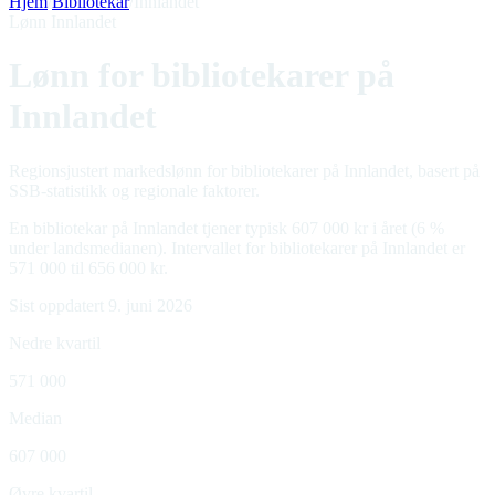
Hjem
/
Bibliotekar
/
Innlandet
Lønn Innlandet
Lønn for bibliotekarer på
Innlandet
Regionsjustert markedslønn for bibliotekarer på Innlandet, basert på
SSB-statistikk og regionale faktorer.
En bibliotekar på Innlandet tjener typisk 607 000 kr i året (6 %
under landsmedianen). Intervallet for bibliotekarer på Innlandet er
571 000 til 656 000 kr.
Sist oppdatert 9. juni 2026
Nedre kvartil
571 000
Median
607 000
Øvre kvartil