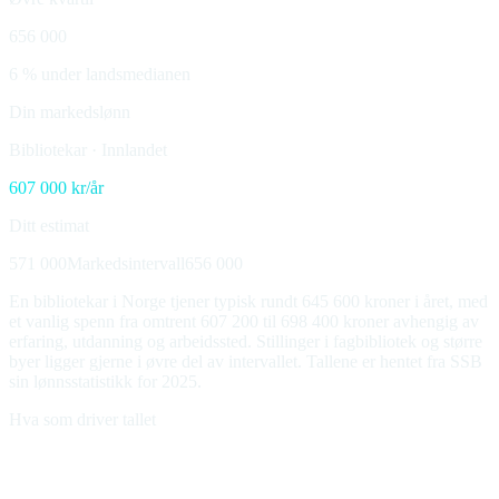
656 000
6 % under landsmedianen
Din markedslønn
Bibliotekar
·
Innlandet
607 000
kr/år
Ditt estimat
571 000
Markedsintervall
656 000
En bibliotekar i Norge tjener typisk rundt 645 600 kroner i året, med
et vanlig spenn fra omtrent 607 200 til 698 400 kroner avhengig av
erfaring, utdanning og arbeidssted. Stillinger i fagbibliotek og større
byer ligger gjerne i øvre del av intervallet. Tallene er hentet fra SSB
sin lønnsstatistikk for 2025.
Hva som driver tallet