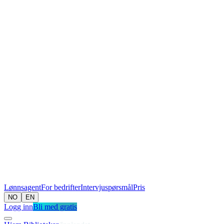
Lønnsagent
For bedrifter
Intervjuspørsmål
Pris
NO
EN
Logg inn
Bli med gratis