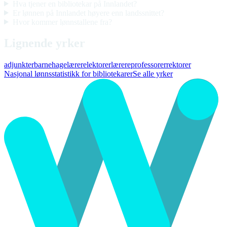
Hva tjener en bibliotekar på Innlandet?
Er lønnen på Innlandet høyere enn landssnittet?
Hvor kommer lønnstallene fra?
Lignende yrker
adjunkter
barnehagelærere
lektorer
lærere
professorer
rektorer
Nasjonal lønnsstatistikk for bibliotekarer
Se alle yrker