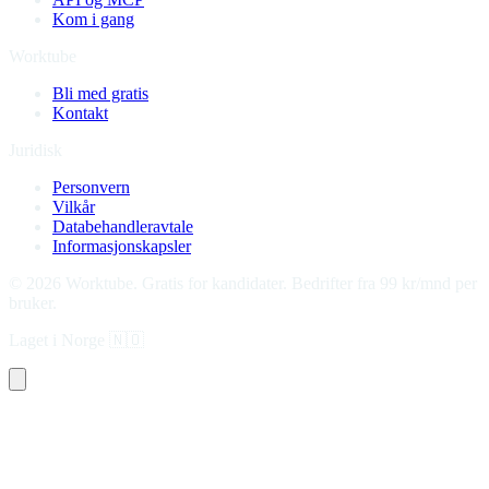
Kom i gang
Worktube
Bli med gratis
Kontakt
Juridisk
Personvern
Vilkår
Databehandleravtale
Informasjonskapsler
©
2026
Worktube.
Gratis for kandidater. Bedrifter fra 99 kr/mnd per
bruker.
Laget i Norge
🇳🇴