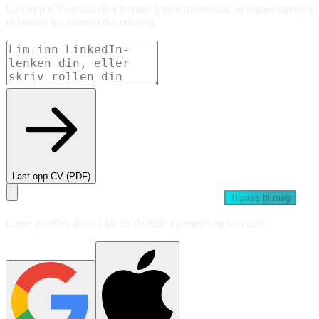
Last opp CV-en din eller lim inn LinkedIn-lenken, så regner agenten
ut lønnen for nettopp din erfaring.
Last opp CV (PDF)
Tilpass til meg
Lagre profilen din, så får du de fulle agentene og kan dele.