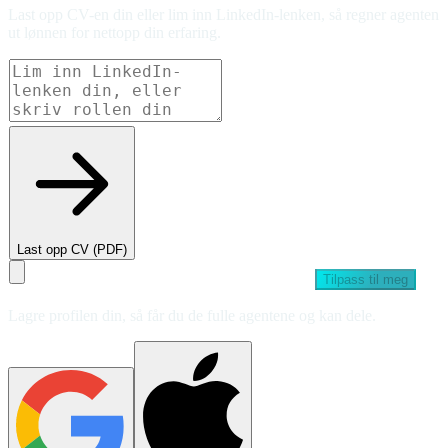
Last opp CV-en din eller lim inn LinkedIn-lenken, så regner agenten
ut lønnen for nettopp din erfaring.
Last opp CV (PDF)
Tilpass til meg
Lagre profilen din, så får du de fulle agentene og kan dele.