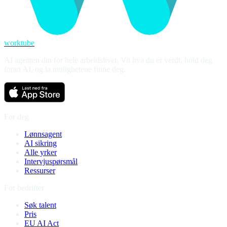
worktube
AI agenten din for hele arbeidslivet. Vit hva du er verdt, hold deg
foran AI, og la mulighetene finne deg.
For deg
Lønnsagent
AI sikring
Alle yrker
Intervjuspørsmål
Ressurser
For bedrifter
Søk talent
Pris
EU AI Act