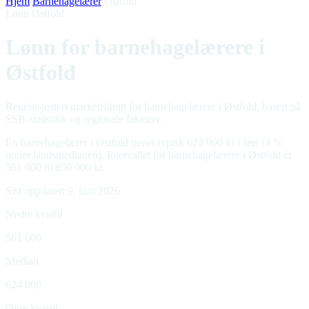
Hjem
/
Barnehagelærer
/
Østfold
Lønn Østfold
Lønn for barnehagelærere i
Østfold
Regionsjustert markedslønn for barnehagelærere i Østfold, basert på
SSB-statistikk og regionale faktorer.
En barnehagelærer i Østfold tjener typisk 624 000 kr i året (3 %
under landsmedianen). Intervallet for barnehagelærere i Østfold er
561 000 til 650 000 kr.
Sist oppdatert 9. juni 2026
Nedre kvartil
561 000
Median
624 000
Øvre kvartil