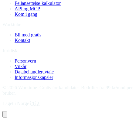
Feilansettelse-kalkulator
API og MCP
Kom i gang
Worktube
Bli med gratis
Kontakt
Juridisk
Personvern
Vilkår
Databehandleravtale
Informasjonskapsler
©
2026
Worktube.
Gratis for kandidater. Bedrifter fra 99 kr/mnd per
bruker.
Laget i Norge
🇳🇴