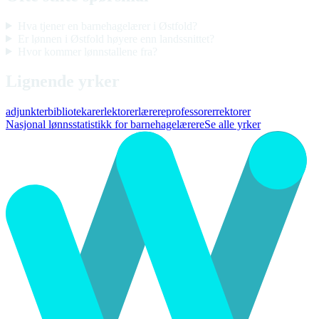
Hva tjener en barnehagelærer i Østfold?
Er lønnen i Østfold høyere enn landssnittet?
Hvor kommer lønnstallene fra?
Lignende yrker
adjunkter
bibliotekarer
lektorer
lærere
professorer
rektorer
Nasjonal lønnsstatistikk for barnehagelærere
Se alle yrker