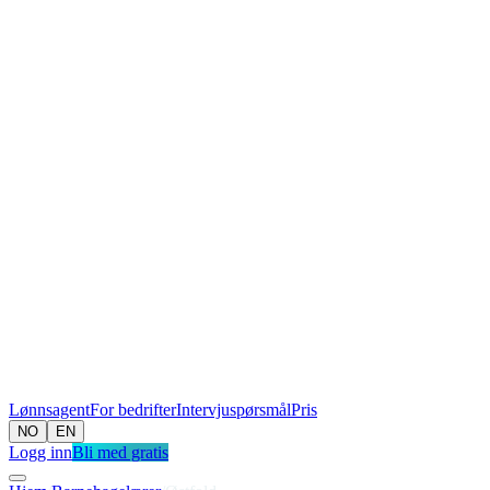
Lønnsagent
For bedrifter
Intervjuspørsmål
Pris
NO
EN
Logg inn
Bli med gratis