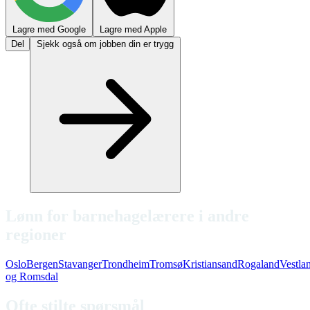
Lagre med Google
Lagre med Apple
Del
Sjekk også om jobben din er trygg
Lønn for barnehagelærere i andre
regioner
Oslo
Bergen
Stavanger
Trondheim
Tromsø
Kristiansand
Rogaland
Vestla
og Romsdal
Ofte stilte spørsmål