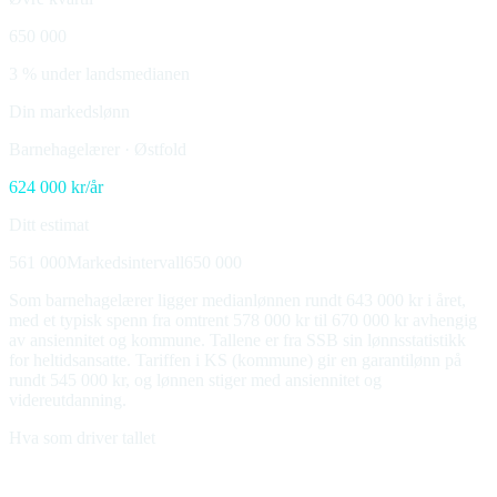
650 000
3 % under landsmedianen
Din markedslønn
Barnehagelærer
·
Østfold
624 000
kr/år
Ditt estimat
561 000
Markedsintervall
650 000
Som barnehagelærer ligger medianlønnen rundt 643 000 kr i året,
med et typisk spenn fra omtrent 578 000 kr til 670 000 kr avhengig
av ansiennitet og kommune. Tallene er fra SSB sin lønnsstatistikk
for heltidsansatte. Tariffen i KS (kommune) gir en garantilønn på
rundt 545 000 kr, og lønnen stiger med ansiennitet og
videreutdanning.
Hva som driver tallet