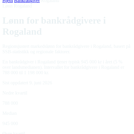
Hjem
/
Bankrådgiver
/
Rogaland
Lønn Rogaland
Lønn for bankrådgivere i
Rogaland
Regionsjustert markedslønn for bankrådgivere i Rogaland, basert på
SSB-statistikk og regionale faktorer.
En bankrådgiver i Rogaland tjener typisk 945 000 kr i året (5 %
over landsmedianen). Intervallet for bankrådgivere i Rogaland er
788 000 til 1 198 000 kr.
Sist oppdatert 9. juni 2026
Nedre kvartil
788 000
Median
945 000
Øvre kvartil