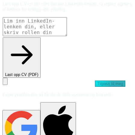
Last opp CV-en din eller lim inn LinkedIn-lenken, så regner agenten
ut lønnen for nettopp din erfaring.
Last opp CV (PDF)
Tilpass til meg
Lagre profilen din, så får du de fulle agentene og kan dele.