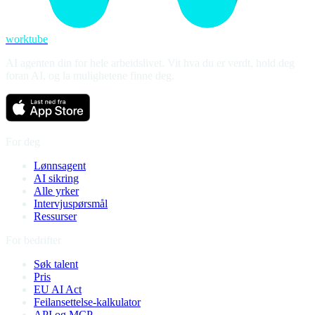
worktube
AI agenten din for hele arbeidslivet. Vit hva du er verdt, hold deg
foran AI, og la mulighetene finne deg.
For deg
Lønnsagent
AI sikring
Alle yrker
Intervjuspørsmål
Ressurser
For bedrifter
Søk talent
Pris
EU AI Act
Feilansettelse-kalkulator
API og MCP