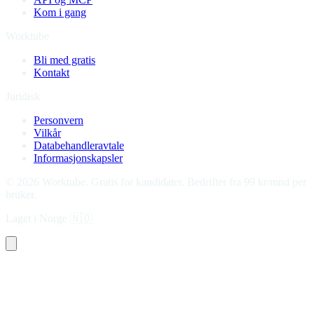
Kom i gang
Worktube
Bli med gratis
Kontakt
Juridisk
Personvern
Vilkår
Databehandleravtale
Informasjonskapsler
©
2026
Worktube.
Gratis for kandidater. Bedrifter fra 99 kr/mnd per
bruker.
Laget i Norge
🇳🇴