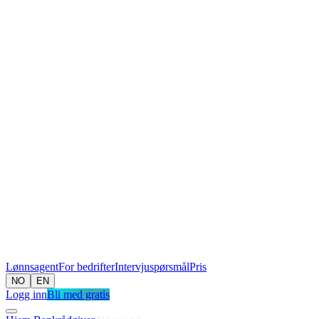
Lønnsagent
For bedrifter
Intervjuspørsmål
Pris
NO
EN
Logg inn
Bli med gratis