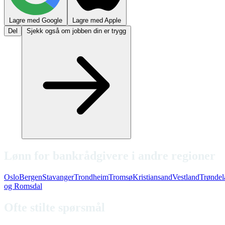
Lagre med Google
Lagre med Apple
Del
Sjekk også om jobben din er trygg
Lønn for bankrådgivere i andre regioner
Oslo
Bergen
Stavanger
Trondheim
Tromsø
Kristiansand
Vestland
Trøndel
og Romsdal
Ofte stilte spørsmål