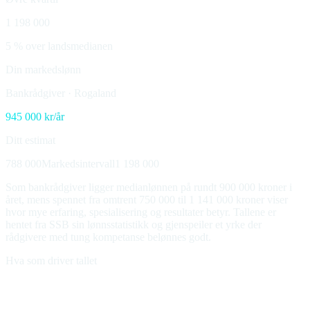
1 198 000
5 % over landsmedianen
Din markedslønn
Bankrådgiver
·
Rogaland
945 000
kr/år
Ditt estimat
788 000
Markedsintervall
1 198 000
Som bankrådgiver ligger medianlønnen på rundt 900 000 kroner i
året, mens spennet fra omtrent 750 000 til 1 141 000 kroner viser
hvor mye erfaring, spesialisering og resultater betyr. Tallene er
hentet fra SSB sin lønnsstatistikk og gjenspeiler et yrke der
rådgivere med tung kompetanse belønnes godt.
Hva som driver tallet