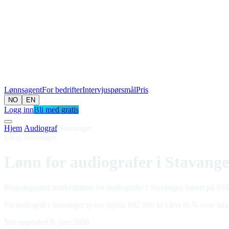
Lønnsagent
For bedrifter
Intervjuspørsmål
Pris
NO
EN
Logg inn
Bli med gratis
Hjem
/
Audiograf
/
Stavanger
Lønn Stavanger
Lønn for audiografer i Stavange
Regionsjustert markedslønn for audiografer i Stavanger, basert på SSB-
En audiograf i Stavanger tjener typisk 692 000 kr i året (6 % over land
Sist oppdatert 9. juni 2026