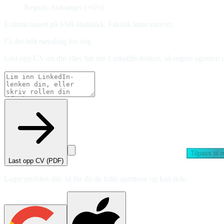
Region: Stavanger (+6%)
Estimat basert på SSB-statistikk. Faktisk lønn varierer.
Få det helt nøyaktig for deg
Last opp CV-en din eller lim inn LinkedIn-lenken, så regner agenten u
Tilpass til
Last opp CV (PDF)
Lagre profilen din, så får du de fulle agentene og kan dele.