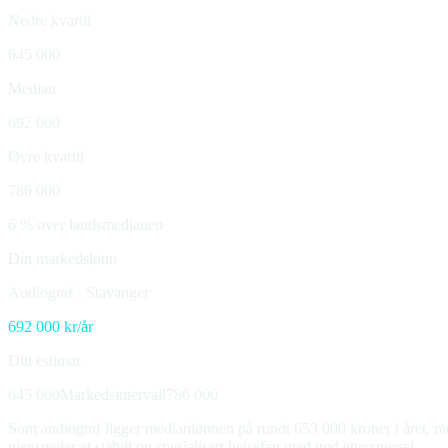
Nedre kvartil
645 000
Median
692 000
Øvre kvartil
786 000
6 % over landsmedianen
Din markedslønn
Audiograf
·
Stavanger
692 000
kr/år
Ditt estimat
645 000
Markedsintervall
786 000
Som audiograf ligger medianlønnen på rundt 653 000 kroner i året, men
gjenspeiler et stabilt og spesialisert helsefag med god etterspørsel.