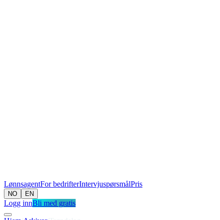
Lønnsagent
For bedrifter
Intervjuspørsmål
Pris
NO
EN
Logg inn
Bli med gratis