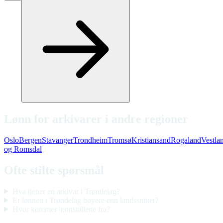
Lønn for arkivarer i andre regioner
Oslo
Bergen
Stavanger
Trondheim
Tromsø
Kristiansand
Rogaland
Vestla
og Romsdal
Ofte stilte spørsmål
Hva tjener en arkivar i Trøndelag?
Er lønnen i Trøndelag høyere enn landssnittet?
Hvor kommer lønnstallene fra?