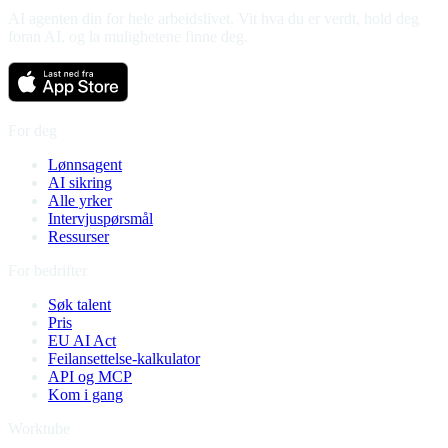
AI agenten din for hele arbeidslivet. Vit hva du er verdt, hold deg
foran AI, og la mulighetene finne deg.
For deg
Lønnsagent
AI sikring
Alle yrker
Intervjuspørsmål
Ressurser
For bedrifter
Søk talent
Pris
EU AI Act
Feilansettelse-kalkulator
API og MCP
Kom i gang
Worktube