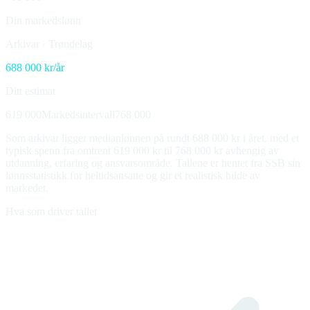
Din markedslønn
Arkivar
·
Trøndelag
688 000
kr/år
Ditt estimat
619 000
Markedsintervall
768 000
Som arkivar ligger medianlønnen på rundt 688 000 kr i året, med et
typisk spenn fra omtrent 619 000 kr til 768 000 kr avhengig av
utdanning, erfaring og ansvarsområde. Tallene er hentet fra SSB sin
lønnsstatistikk for heltidsansatte og gir et realistisk bilde av
markedet.
Hva som driver tallet