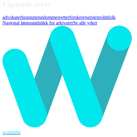
Lignende yrker
advokater
brannmenn
dommere
etterforskere
jurister
politifolk
Nasjonal lønnsstatistikk for arkivarer
Se alle yrker
worktube