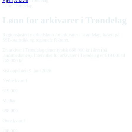
Hjem
/
Arkivar
/
Trøndelag
Lønn Trøndelag
Lønn for arkivarer i Trøndelag
Regionsjustert markedslønn for arkivarer i Trøndelag, basert på
SSB-statistikk og regionale faktorer.
En arkivar i Trøndelag tjener typisk 688 000 kr i året (på
landsmedianen). Intervallet for arkivarer i Trøndelag er 619 000 til
768 000 kr.
Sist oppdatert 9. juni 2026
Nedre kvartil
619 000
Median
688 000
Øvre kvartil
768 000