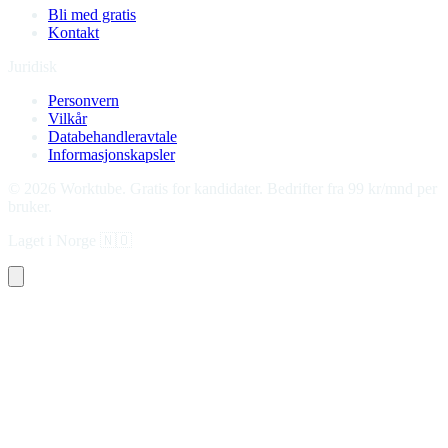
Bli med gratis
Kontakt
Juridisk
Personvern
Vilkår
Databehandleravtale
Informasjonskapsler
©
2026
Worktube.
Gratis for kandidater. Bedrifter fra 99 kr/mnd per
bruker.
Laget i Norge
🇳🇴