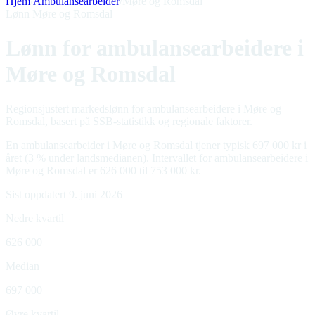
Hjem
/
Ambulansearbeider
/
Møre og Romsdal
Lønn Møre og Romsdal
Lønn for ambulansearbeidere i
Møre og Romsdal
Regionsjustert markedslønn for ambulansearbeidere i Møre og
Romsdal, basert på SSB-statistikk og regionale faktorer.
En ambulansearbeider i Møre og Romsdal tjener typisk 697 000 kr i
året (3 % under landsmedianen). Intervallet for ambulansearbeidere i
Møre og Romsdal er 626 000 til 753 000 kr.
Sist oppdatert 9. juni 2026
Nedre kvartil
626 000
Median
697 000
Øvre kvartil