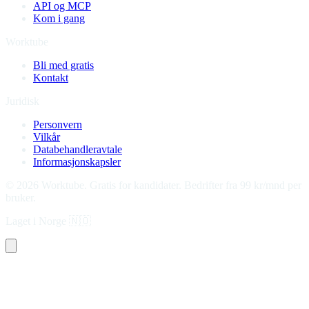
API og MCP
Kom i gang
Worktube
Bli med gratis
Kontakt
Juridisk
Personvern
Vilkår
Databehandleravtale
Informasjonskapsler
©
2026
Worktube.
Gratis for kandidater. Bedrifter fra 99 kr/mnd per
bruker.
Laget i Norge
🇳🇴