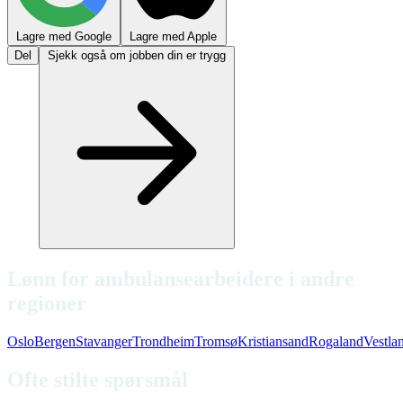
Lagre med Google
Lagre med Apple
Del
Sjekk også om jobben din er trygg
Lønn for ambulansearbeidere i andre
regioner
Oslo
Bergen
Stavanger
Trondheim
Tromsø
Kristiansand
Rogaland
Vestla
Ofte stilte spørsmål