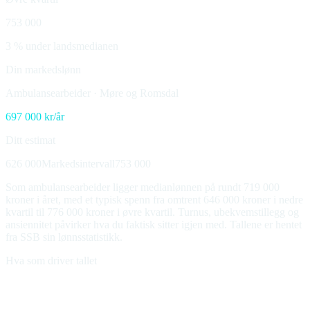
753 000
3 % under landsmedianen
Din markedslønn
Ambulansearbeider
·
Møre og Romsdal
697 000
kr/år
Ditt estimat
626 000
Markedsintervall
753 000
Som ambulansearbeider ligger medianlønnen på rundt 719 000
kroner i året, med et typisk spenn fra omtrent 646 000 kroner i nedre
kvartil til 776 000 kroner i øvre kvartil. Turnus, ubekvemstillegg og
ansiennitet påvirker hva du faktisk sitter igjen med. Tallene er hentet
fra SSB sin lønnsstatistikk.
Hva som driver tallet