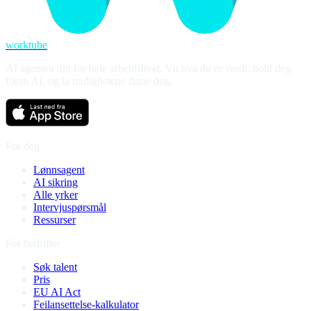
worktube
AI agenten din for hele arbeidslivet. Vit hva du er verdt, hold deg
foran AI, og la mulighetene finne deg.
For deg
Lønnsagent
AI sikring
Alle yrker
Intervjuspørsmål
Ressurser
For bedrifter
Søk talent
Pris
EU AI Act
Feilansettelse-kalkulator