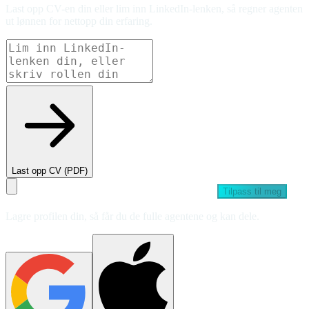
Last opp CV-en din eller lim inn LinkedIn-lenken, så regner agenten
ut lønnen for nettopp din erfaring.
Last opp CV (PDF)
Tilpass til meg
Lagre profilen din, så får du de fulle agentene og kan dele.