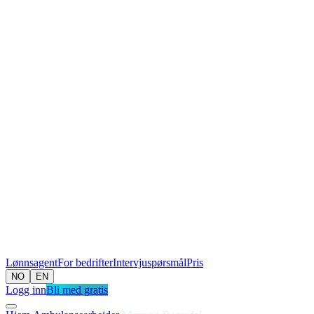
Lønnsagent
For bedrifter
Intervjuspørsmål
Pris
NO
EN
Logg inn
Bli med gratis