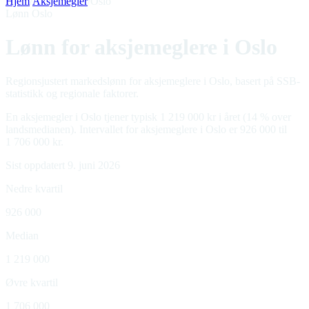
Hjem
/
Aksjemegler
/
Oslo
Lønn Oslo
Lønn for aksjemeglere i Oslo
Regionsjustert markedslønn for aksjemeglere i Oslo, basert på SSB-
statistikk og regionale faktorer.
En aksjemegler i Oslo tjener typisk 1 219 000 kr i året (14 % over
landsmedianen). Intervallet for aksjemeglere i Oslo er 926 000 til
1 706 000 kr.
Sist oppdatert 9. juni 2026
Nedre kvartil
926 000
Median
1 219 000
Øvre kvartil
1 706 000