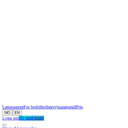
Lønnsagent
For bedrifter
Intervjuspørsmål
Pris
NO
EN
Logg inn
Bli med gratis