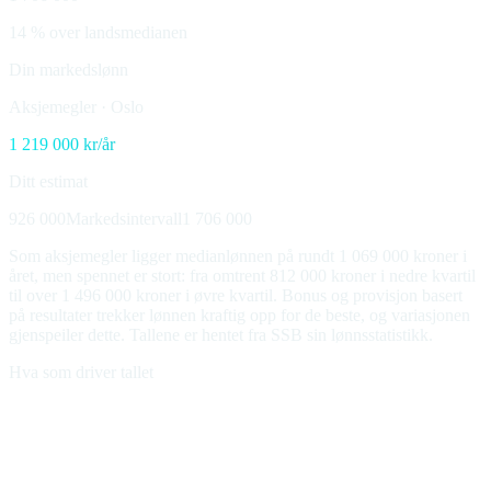
14 % over landsmedianen
Din markedslønn
Aksjemegler
·
Oslo
1 219 000
kr/år
Ditt estimat
926 000
Markedsintervall
1 706 000
Som aksjemegler ligger medianlønnen på rundt 1 069 000 kroner i
året, men spennet er stort: fra omtrent 812 000 kroner i nedre kvartil
til over 1 496 000 kroner i øvre kvartil. Bonus og provisjon basert
på resultater trekker lønnen kraftig opp for de beste, og variasjonen
gjenspeiler dette. Tallene er hentet fra SSB sin lønnsstatistikk.
Hva som driver tallet