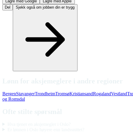
Lagre med Google
Lagre med Apple
Del
Sjekk også om jobben din er trygg
Lønn for aksjemeglere i andre regioner
Bergen
Stavanger
Trondheim
Tromsø
Kristiansand
Rogaland
Vestland
Tr
og Romsdal
Ofte stilte spørsmål
Hva tjener en aksjemegler i Oslo?
Er lønnen i Oslo høyere enn landssnittet?