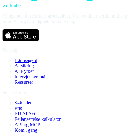
worktube
AI agenten din for hele arbeidslivet. Vit hva du er verdt, hold deg
foran AI, og la mulighetene finne deg.
For deg
Lønnsagent
AI sikring
Alle yrker
Intervjuspørsmål
Ressurser
For bedrifter
Søk talent
Pris
EU AI Act
Feilansettelse-kalkulator
API og MCP
Kom i gang