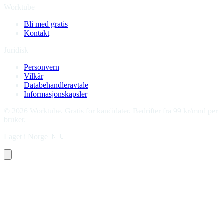
Worktube
Bli med gratis
Kontakt
Juridisk
Personvern
Vilkår
Databehandleravtale
Informasjonskapsler
©
2026
Worktube.
Gratis for kandidater. Bedrifter fra 99 kr/mnd per
bruker.
Laget i Norge
🇳🇴