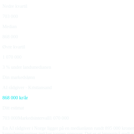
Nedre kvartil
703 000
Median
868 000
Øvre kvartil
1 070 000
3 % under landsmedianen
Din markedslønn
AI rådgiver
·
Kristiansand
868 000
kr/år
Ditt estimat
703 000
Markedsintervall
1 070 000
En AI rådgiver i Norge ligger på en medianlønn rundt 895 000 kroner i 
konsulentmarginer trekker toppen oppover. Det er et lønnsnivå godt ove