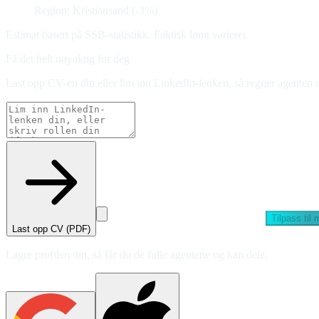
Region: Kristiansand (-3%)
Estimat basert på SSB-statistikk. Faktisk lønn varierer.
Få det helt nøyaktig for deg
Last opp CV-en din eller lim inn LinkedIn-lenken, så regner agenten u
Tilpass til
Last opp CV (PDF)
Lagre profilen din, så får du de fulle agentene og kan dele.