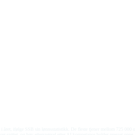
året, ifølge SSB sin lønnsstatistikk. De fleste tjener mellom 725 000 og
r snittet, og høy etterspørsel etter AI kompetanse holder presset oppe.