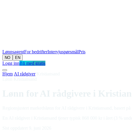
Lønnsagent
For bedrifter
Intervjuspørsmål
Pris
NO
EN
Logg inn
Bli med gratis
Hjem
/
AI rådgiver
/
Kristiansand
Lønn Kristiansand
Lønn for AI rådgivere i Kristia
Regionsjustert markedslønn for AI rådgivere i Kristiansand, basert på 
En AI rådgiver i Kristiansand tjener typisk 868 000 kr i året (3 % unde
Sist oppdatert 9. juni 2026