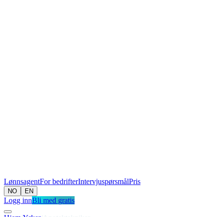
Lønnsagent
For bedrifter
Intervjuspørsmål
Pris
NO
EN
Logg inn
Bli med gratis