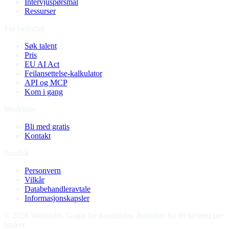
Intervjuspørsmål
Ressurser
For bedrifter
Søk talent
Pris
EU AI Act
Feilansettelse-kalkulator
API og MCP
Kom i gang
Worktube
Bli med gratis
Kontakt
Juridisk
Personvern
Vilkår
Databehandleravtale
Informasjonskapsler
©
2026
Worktube.
Gratis for kandidater. Bedrifter fra 99 kr/mnd per
bruker.