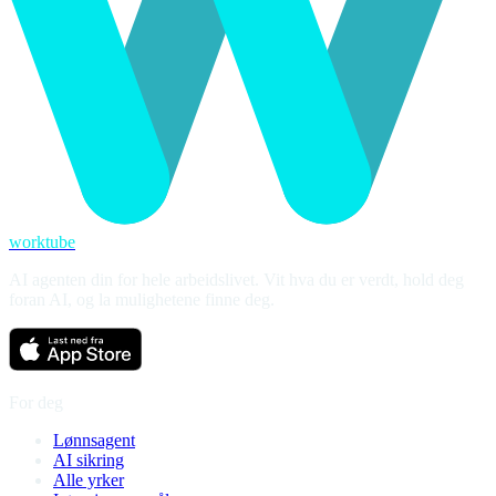
worktube
AI agenten din for hele arbeidslivet. Vit hva du er verdt, hold deg
foran AI, og la mulighetene finne deg.
For deg
Lønnsagent
AI sikring
Alle yrker