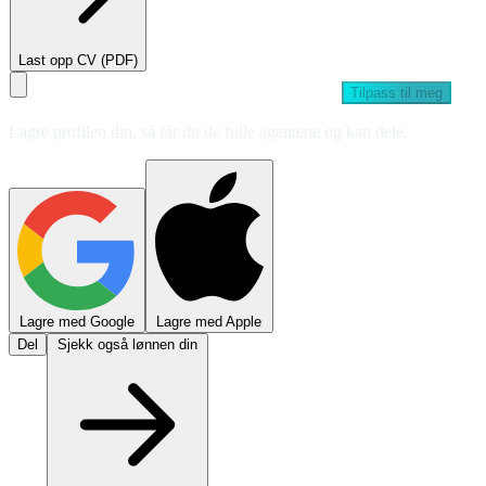
Last opp CV (PDF)
Tilpass til meg
Lagre profilen din, så får du de fulle agentene og kan dele.
Lagre med Google
Lagre med Apple
Del
Sjekk også lønnen din