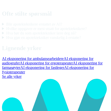
Ofte stilte spørsmål
Blir apotekteknikere erstattet av AI?
Hvilke oppgaver er mest utsatt for apotekteknikere?
Hva bør du som apotektekniker lære deg nå?
Hva gjør en apotektekniker vanskelig å erstatte?
Lignende yrker
AI eksponering for ambulansearbeidere
AI eksponering for
audiografer
AI eksponering for ergoterapeuter
AI eksponering for
farmasøyter
AI eksponering for fastleger
AI eksponering for
fysioterapeuter
Se alle yrker