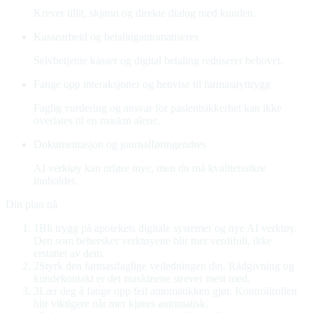
Krever tillit, skjønn og direkte dialog med kunden.
Kassearbeid og betaling
automatiseres
Selvbetjente kasser og digital betaling reduserer behovet.
Fange opp interaksjoner og henvise til farmasøyt
trygg
Faglig vurdering og ansvar for pasientsikkerhet kan ikke
overlates til en maskin alene.
Dokumentasjon og journalføring
endres
AI verktøy kan utføre mye, men du må kvalitetssikre
innholdet.
Din plan nå
1
Bli trygg på apotekets digitale systemer og nye AI verktøy
.
Den som behersker verktøyene blir mer verdifull, ikke
erstattet av dem.
2
Styrk den farmasifaglige veiledningen din
.
Rådgivning og
kundekontakt er det maskinene strever mest med.
3
Lær deg å fange opp feil automatikken gjør
.
Kontrollrollen
blir viktigere når mer kjøres automatisk.