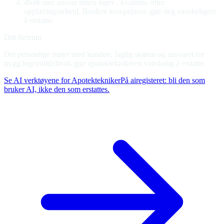
4
Søk mer ansvar innen lager-, kvalitets- eller
opplæringsarbeid
.
Bredere kompetanse gjør deg vanskeligere
å erstatte.
Ditt fortrinn
Det personlige møtet med kunden, faglig skjønn og ansvaret for
trygg legemiddelbruk gjør apotekteknikeren vanskelig å erstatte.
Se AI verktøyene for Apotektekniker
På airegisteret: bli den som
bruker AI, ikke den som erstattes.