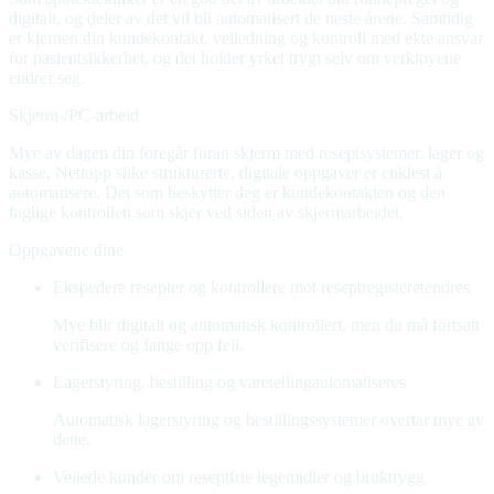
digitalt, og deler av det vil bli automatisert de neste årene. Samtidig
er kjernen din kundekontakt, veiledning og kontroll med ekte ansvar
for pasientsikkerhet, og det holder yrket trygt selv om verktøyene
endrer seg.
Skjerm-/PC-arbeid
Mye av dagen din foregår foran skjerm med reseptsystemer, lager og
kasse. Nettopp slike strukturerte, digitale oppgaver er enklest å
automatisere. Det som beskytter deg er kundekontakten og den
faglige kontrollen som skjer ved siden av skjermarbeidet.
Oppgavene dine
Ekspedere resepter og kontrollere mot reseptregisteret
endres
Mye blir digitalt og automatisk kontrollert, men du må fortsatt
verifisere og fange opp feil.
Lagerstyring, bestilling og varetelling
automatiseres
Automatisk lagerstyring og bestillingssystemer overtar mye av
dette.
Veilede kunder om reseptfrie legemidler og bruk
trygg