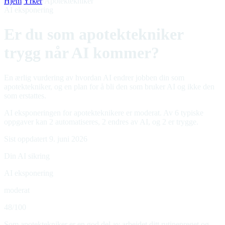
Hjem
/
Yrker
/
Apotektekniker
AI eksponering
Er du som apotektekniker
trygg når AI kommer?
En ærlig vurdering av hvordan AI endrer jobben din som
apotektekniker, og en plan for å bli den som bruker AI og ikke den
som erstattes.
AI eksponeringen for apotekteknikere er moderat. Av 6 typiske
oppgaver kan 2 automatiseres, 2 endres av AI, og 2 er trygge.
Sist oppdatert 9. juni 2026
Din AI sikring
AI eksponering
moderat
48
/100
Som apotektekniker er en god del av arbeidet ditt rutinepreget og