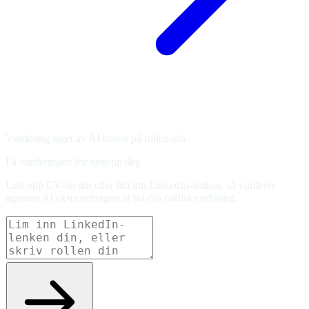
Vurdering laget av AI basert på rollen din.
Få vurderingen for nettopp deg
Last opp CV-en din eller lim inn LinkedIn-lenken, så vurderer
agenten AI eksponeringen ut fra din faktiske erfaring.