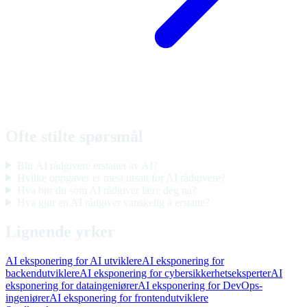
Ofte stilte spørsmål
Blir AI rådgivere erstattet av AI?
Hvilke oppgaver er mest utsatt for AI rådgivere?
Hva bør du som AI rådgiver lære deg nå?
Hva gjør en AI rådgiver vanskelig å erstatte?
Lignende yrker
AI eksponering for AI utviklere
AI eksponering for
backendutviklere
AI eksponering for cybersikkerhetseksperter
AI
eksponering for dataingeniører
AI eksponering for DevOps-
ingeniører
AI eksponering for frontendutviklere