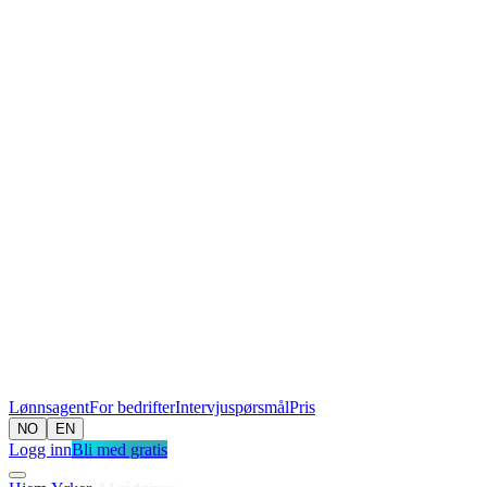
Lønnsagent
For bedrifter
Intervjuspørsmål
Pris
NO
EN
Logg inn
Bli med gratis