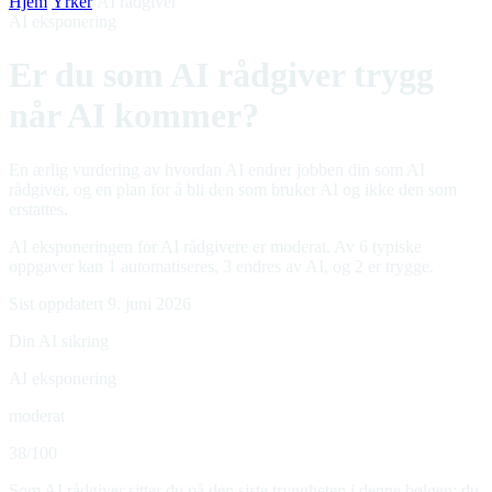
Hjem
/
Yrker
/
AI rådgiver
AI eksponering
Er du som AI rådgiver trygg
når AI kommer?
En ærlig vurdering av hvordan AI endrer jobben din som AI
rådgiver, og en plan for å bli den som bruker AI og ikke den som
erstattes.
AI eksponeringen for AI rådgivere er moderat. Av 6 typiske
oppgaver kan 1 automatiseres, 3 endres av AI, og 2 er trygge.
Sist oppdatert 9. juni 2026
Din AI sikring
AI eksponering
moderat
38
/100
Som AI rådgiver sitter du på den siste tryggheten i denne bølgen: du