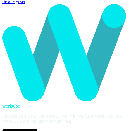
Se alle yrker
worktube
AI agenten din for hele arbeidslivet. Vit hva du er verdt, hold deg
foran AI, og la mulighetene finne deg.