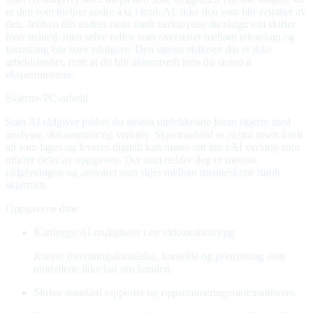
er den som hjelper andre å ta i bruk AI, ikke den som blir erstattet av
den. Jobben din endres raskt fordi verktøyene du rådgir om skifter
hver måned, men selve rollen som oversetter mellom teknologi og
forretning blir bare viktigere. Den største risikoen din er ikke
arbeidsløshet, men at du blir akterutseilt hvis du slutter å
eksperimentere.
Skjerm-/PC-arbeid
Som AI rådgiver jobber du nesten utelukkende foran skjerm med
analyser, dokumenter og verktøy. Skjermarbeid er ekstra utsatt fordi
alt som lages og leveres digitalt kan mates rett inn i AI verktøy som
utfører deler av oppgaven. Det som redder deg er møtene,
rådgivningen og ansvaret som skjer mellom menneskene rundt
skjermen.
Oppgavene dine
Kartlegge AI muligheter i en virksomhet
trygg
Krever forretningsforståelse, kontekst og prioritering som
modellene ikke har om kunden.
Skrive standard rapporter og oppsummeringer
automatiseres