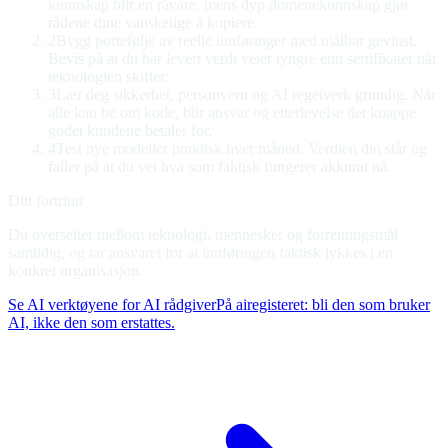
kunnskap blir en råvare, mens dyp domenekunnskap gjør
rådene dine vanskelige å kopiere.
2
Bygg portefølje av reelle innføringer med målbar gevinst
.
Bevis på at du har levert verdi veier tyngre enn sertifikater når
teknologien skifter.
3
Lær deg sikkerhet, personvern og AI regelverk grundig
.
Når
alle kan be om kode, blir ansvar og etterlevelse det knappe
godet kundene betaler for.
4
Test nye modeller praktisk hver måned
.
Verdien din står og
faller på at du vet hva som faktisk fungerer akkurat nå.
Ditt fortrinn
Du oversetter mellom teknologi, mennesker og forretningsmål
samtidig, og tar ansvaret for at innføringen faktisk lykkes i en
konkret organisasjon.
Se AI verktøyene for AI rådgiver
På airegisteret: bli den som bruker
AI, ikke den som erstattes.