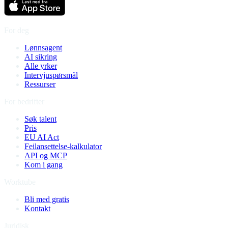
For deg
Lønnsagent
AI sikring
Alle yrker
Intervjuspørsmål
Ressurser
For bedrifter
Søk talent
Pris
EU AI Act
Feilansettelse-kalkulator
API og MCP
Kom i gang
Worktube
Bli med gratis
Kontakt
Juridisk